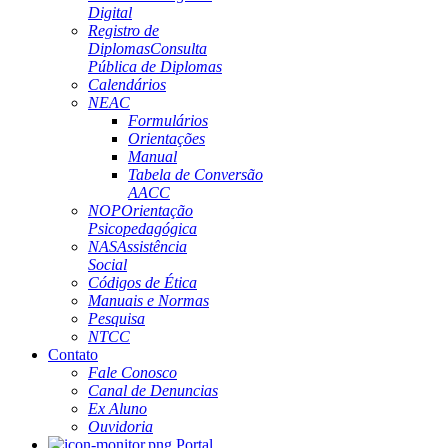
Digital
Registro de
Diplomas
Consulta
Pública de Diplomas
Calendários
NEAC
Formulários
Orientações
Manual
Tabela de Conversão
AACC
NOP
Orientação
Psicopedagógica
NAS
Assistência
Social
Códigos de Ética
Manuais e Normas
Pesquisa
NTCC
Contato
Fale Conosco
Canal de Denuncias
Ex Aluno
Ouvidoria
Portal