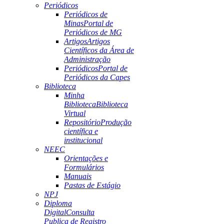
Periódicos
Periódicos de
Minas
Portal de
Periódicos de MG
Artigos
Artigos
Científicos da Área de
Administração
Periódicos
Portal de
Periódicos da Capes
Biblioteca
Minha
Biblioteca
Biblioteca
Virtual
Repositório
Produção
científica e
institucional
NEEC
Orientações e
Formulários
Manuais
Pastas de Estágio
NPJ
Diploma
Digital
Consulta
Publica de Registro