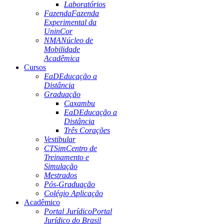
Laboratórios
Fazenda
Fazenda
Experimental da
UninCor
NMA
Núcleo de
Mobilidade
Acadêmica
Cursos
EaD
Educação a
Distância
Graduação
Caxambu
EaD
Educação a
Distância
Três Corações
Vestibular
CTSim
Centro de
Treinamento e
Simulação
Mestrados
Pós-Graduação
Colégio Aplicação
Acadêmico
Portal Jurídico
Portal
Jurídico do Brasil