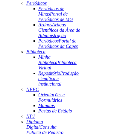
Periódicos
Periódicos de
Minas
Portal de
Periódicos de MG
Artigos
Artigos
Científicos da Área de
Administração
Periódicos
Portal de
Periódicos da Capes
Biblioteca
Minha
Biblioteca
Biblioteca
Virtual
Repositório
Produção
científica e
institucional
NEEC
Orientações e
Formulários
Manuais
Pastas de Estágio
NPJ
Diploma
Digital
Consulta
Publica de Registro