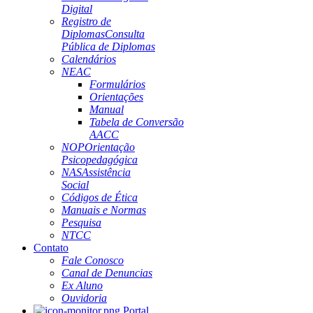
Digital
Registro de
Diplomas
Consulta
Pública de Diplomas
Calendários
NEAC
Formulários
Orientações
Manual
Tabela de Conversão
AACC
NOP
Orientação
Psicopedagógica
NAS
Assistência
Social
Códigos de Ética
Manuais e Normas
Pesquisa
NTCC
Contato
Fale Conosco
Canal de Denuncias
Ex Aluno
Ouvidoria
Portal