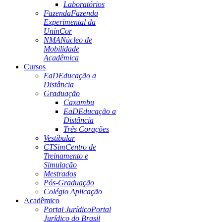
Laboratórios
Fazenda
Fazenda
Experimental da
UninCor
NMA
Núcleo de
Mobilidade
Acadêmica
Cursos
EaD
Educação a
Distância
Graduação
Caxambu
EaD
Educação a
Distância
Três Corações
Vestibular
CTSim
Centro de
Treinamento e
Simulação
Mestrados
Pós-Graduação
Colégio Aplicação
Acadêmico
Portal Jurídico
Portal
Jurídico do Brasil