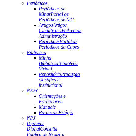
Periódicos
Periódicos de
Minas
Portal de
Periódicos de MG
Artigos
Artigos
Científicos da Área de
Administração
Periódicos
Portal de
Periódicos da Capes
Biblioteca
Minha
Biblioteca
Biblioteca
Virtual
Repositório
Produção
científica e
institucional
NEEC
Orientações e
Formulários
Manuais
Pastas de Estágio
NPJ
Diploma
Digital
Consulta
Publica de Registro