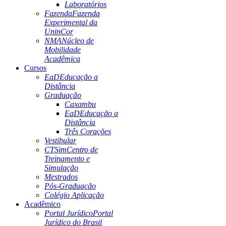
Laboratórios
Fazenda
Fazenda
Experimental da
UninCor
NMA
Núcleo de
Mobilidade
Acadêmica
Cursos
EaD
Educação a
Distância
Graduação
Caxambu
EaD
Educação a
Distância
Três Corações
Vestibular
CTSim
Centro de
Treinamento e
Simulação
Mestrados
Pós-Graduação
Colégio Aplicação
Acadêmico
Portal Jurídico
Portal
Jurídico do Brasil