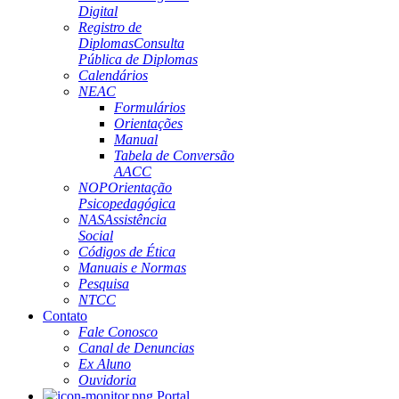
Digital
Registro de
Diplomas
Consulta
Pública de Diplomas
Calendários
NEAC
Formulários
Orientações
Manual
Tabela de Conversão
AACC
NOP
Orientação
Psicopedagógica
NAS
Assistência
Social
Códigos de Ética
Manuais e Normas
Pesquisa
NTCC
Contato
Fale Conosco
Canal de Denuncias
Ex Aluno
Ouvidoria
Portal