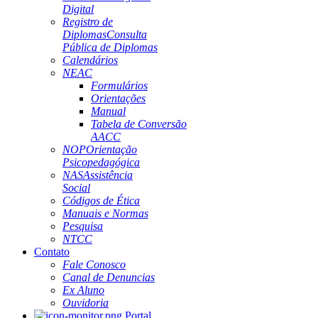
Digital
Registro de
Diplomas
Consulta
Pública de Diplomas
Calendários
NEAC
Formulários
Orientações
Manual
Tabela de Conversão
AACC
NOP
Orientação
Psicopedagógica
NAS
Assistência
Social
Códigos de Ética
Manuais e Normas
Pesquisa
NTCC
Contato
Fale Conosco
Canal de Denuncias
Ex Aluno
Ouvidoria
Portal