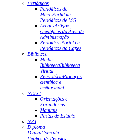
Periódicos
Periódicos de
Minas
Portal de
Periódicos de MG
Artigos
Artigos
Científicos da Área de
Administração
Periódicos
Portal de
Periódicos da Capes
Biblioteca
Minha
Biblioteca
Biblioteca
Virtual
Repositório
Produção
científica e
institucional
NEEC
Orientações e
Formulários
Manuais
Pastas de Estágio
NPJ
Diploma
Digital
Consulta
Publica de Registro