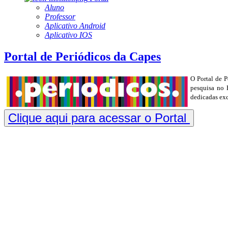
Aluno
Professor
Aplicativo Android
Aplicativo IOS
Portal de Periódicos da Capes
O Portal de P
pesquisa no 
dedicadas exc
Clique aqui para acessar o Portal