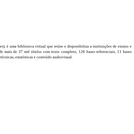
), é uma biblioteca virtual que reúne e disponibiliza a instituições de ensino e
e mais de 37 mil títulos com texto completo, 126 bases referenciais, 11 bases
técnicas, estatísticas e conteúdo audiovisual.