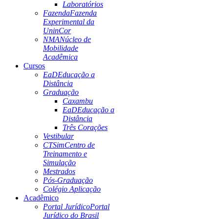
Laboratórios
Fazenda
Fazenda
Experimental da
UninCor
NMA
Núcleo de
Mobilidade
Acadêmica
Cursos
EaD
Educação a
Distância
Graduação
Caxambu
EaD
Educação a
Distância
Três Corações
Vestibular
CTSim
Centro de
Treinamento e
Simulação
Mestrados
Pós-Graduação
Colégio Aplicação
Acadêmico
Portal Jurídico
Portal
Jurídico do Brasil