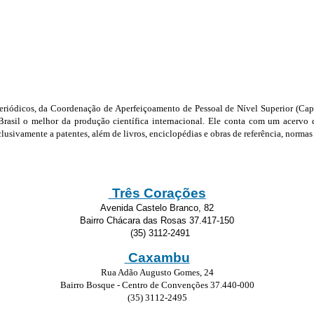
eriódicos, da Coordenação de Aperfeiçoamento de Pessoal de Nível Superior (Capes
Brasil o melhor da produção científica internacional. Ele conta com um acervo d
lusivamente a patentes, além de livros, enciclopédias e obras de referência, normas 
Três Corações
Avenida Castelo Branco, 82
Bairro Chácara das Rosas 37.417-150
(35) 3112-2491
Caxambu
Rua Adão Augusto Gomes, 24
Bairro Bosque - Centro de Convenções 37.440-000
(35) 3112-2495