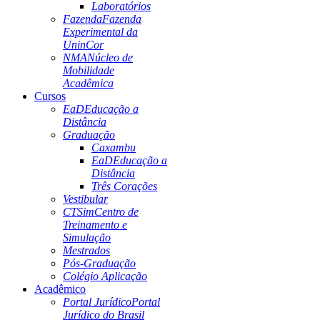
Laboratórios
Fazenda
Fazenda
Experimental da
UninCor
NMA
Núcleo de
Mobilidade
Acadêmica
Cursos
EaD
Educação a
Distância
Graduação
Caxambu
EaD
Educação a
Distância
Três Corações
Vestibular
CTSim
Centro de
Treinamento e
Simulação
Mestrados
Pós-Graduação
Colégio Aplicação
Acadêmico
Portal Jurídico
Portal
Jurídico do Brasil