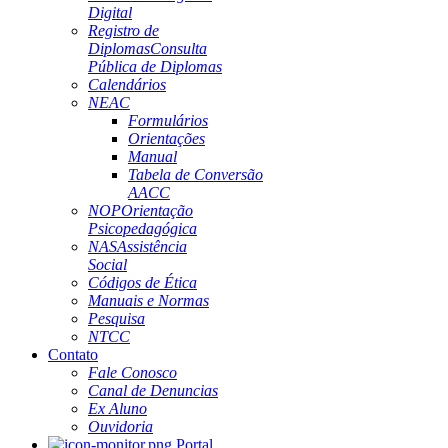
Digital
Registro de
Diplomas
Consulta
Pública de Diplomas
Calendários
NEAC
Formulários
Orientações
Manual
Tabela de Conversão
AACC
NOP
Orientação
Psicopedagógica
NAS
Assistência
Social
Códigos de Ética
Manuais e Normas
Pesquisa
NTCC
Contato
Fale Conosco
Canal de Denuncias
Ex Aluno
Ouvidoria
Portal