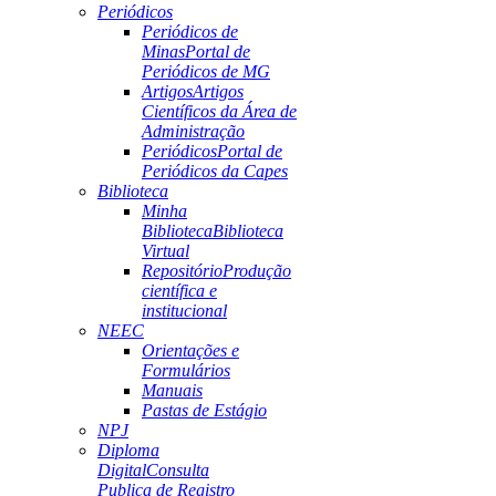
Periódicos
Periódicos de
Minas
Portal de
Periódicos de MG
Artigos
Artigos
Científicos da Área de
Administração
Periódicos
Portal de
Periódicos da Capes
Biblioteca
Minha
Biblioteca
Biblioteca
Virtual
Repositório
Produção
científica e
institucional
NEEC
Orientações e
Formulários
Manuais
Pastas de Estágio
NPJ
Diploma
Digital
Consulta
Publica de Registro