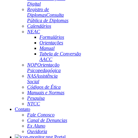
Digital
Registro de
Diplomas
Consulta
Pública de Diplomas
Calendários
NEAC
Formulários
Orientações
Manual
Tabela de Conversão
AACC
NOP
Orientação
Psicopedagógica
NAS
Assistência
Social
Códigos de Ética
Manuais e Normas
Pesquisa
NTCC
Contato
Fale Conosco
Canal de Denuncias
Ex Aluno
Ouvidoria
Portal