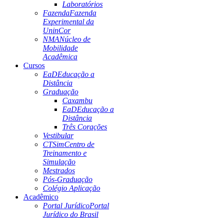
Laboratórios
Fazenda
Fazenda
Experimental da
UninCor
NMA
Núcleo de
Mobilidade
Acadêmica
Cursos
EaD
Educação a
Distância
Graduação
Caxambu
EaD
Educação a
Distância
Três Corações
Vestibular
CTSim
Centro de
Treinamento e
Simulação
Mestrados
Pós-Graduação
Colégio Aplicação
Acadêmico
Portal Jurídico
Portal
Jurídico do Brasil