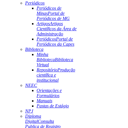
Periódicos
Periódicos de
Minas
Portal de
Periódicos de MG
Artigos
Artigos
Científicos da Área de
Administração
Periódicos
Portal de
Periódicos da Capes
Biblioteca
Minha
Biblioteca
Biblioteca
Virtual
Repositório
Produção
científica e
institucional
NEEC
Orientações e
Formulários
Manuais
Pastas de Estágio
NPJ
Diploma
Digital
Consulta
Publica de Registro