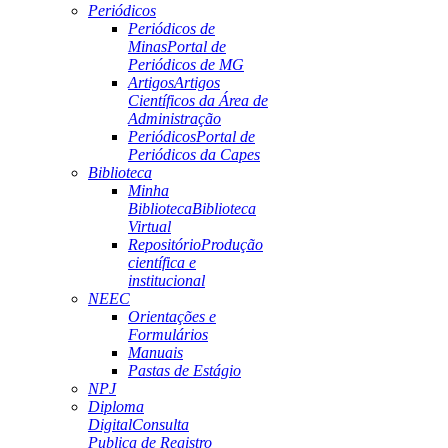
Periódicos
Periódicos de
Minas
Portal de
Periódicos de MG
Artigos
Artigos
Científicos da Área de
Administração
Periódicos
Portal de
Periódicos da Capes
Biblioteca
Minha
Biblioteca
Biblioteca
Virtual
Repositório
Produção
científica e
institucional
NEEC
Orientações e
Formulários
Manuais
Pastas de Estágio
NPJ
Diploma
Digital
Consulta
Publica de Registro