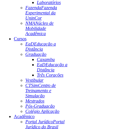
Laboratórios
Fazenda
Fazenda
Experimental da
UninCor
NMA
Núcleo de
Mobilidade
Acadêmica
Cursos
EaD
Educação a
Distância
Graduação
Caxambu
EaD
Educação a
Distância
Três Corações
Vestibular
CTSim
Centro de
Treinamento e
Simulação
Mestrados
Pós-Graduação
Colégio Aplicação
Acadêmico
Portal Jurídico
Portal
Jurídico do Brasil