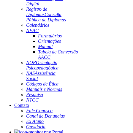
Digital
Registro de
Diplomas
Consulta
Pública de Diplomas
Calendários
NEAC
Formulários
Orientações
Manual
Tabela de Conversão
AACC
NOP
Orientação
Psicopedagógica
NAS
Assistência
Social
Códigos de Ética
Manuais e Normas
Pesquisa
NTCC
Contato
Fale Conosco
Canal de Denuncias
Ex Aluno
Ouvidoria
Portal