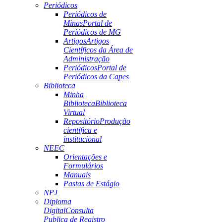
Periódicos
Periódicos de
Minas
Portal de
Periódicos de MG
Artigos
Artigos
Científicos da Área de
Administração
Periódicos
Portal de
Periódicos da Capes
Biblioteca
Minha
Biblioteca
Biblioteca
Virtual
Repositório
Produção
científica e
institucional
NEEC
Orientações e
Formulários
Manuais
Pastas de Estágio
NPJ
Diploma
Digital
Consulta
Publica de Registro