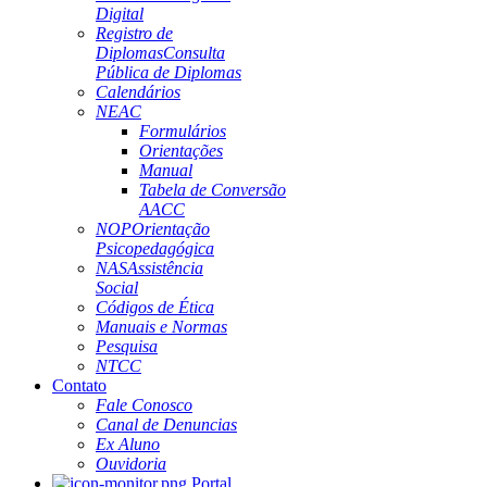
Digital
Registro de
Diplomas
Consulta
Pública de Diplomas
Calendários
NEAC
Formulários
Orientações
Manual
Tabela de Conversão
AACC
NOP
Orientação
Psicopedagógica
NAS
Assistência
Social
Códigos de Ética
Manuais e Normas
Pesquisa
NTCC
Contato
Fale Conosco
Canal de Denuncias
Ex Aluno
Ouvidoria
Portal