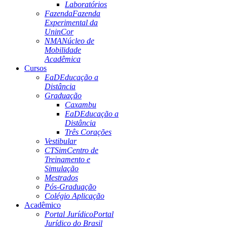
Laboratórios
Fazenda
Fazenda
Experimental da
UninCor
NMA
Núcleo de
Mobilidade
Acadêmica
Cursos
EaD
Educação a
Distância
Graduação
Caxambu
EaD
Educação a
Distância
Três Corações
Vestibular
CTSim
Centro de
Treinamento e
Simulação
Mestrados
Pós-Graduação
Colégio Aplicação
Acadêmico
Portal Jurídico
Portal
Jurídico do Brasil