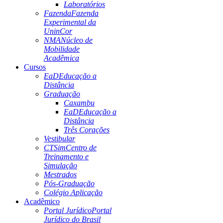
Laboratórios
Fazenda
Fazenda
Experimental da
UninCor
NMA
Núcleo de
Mobilidade
Acadêmica
Cursos
EaD
Educação a
Distância
Graduação
Caxambu
EaD
Educação a
Distância
Três Corações
Vestibular
CTSim
Centro de
Treinamento e
Simulação
Mestrados
Pós-Graduação
Colégio Aplicação
Acadêmico
Portal Jurídico
Portal
Jurídico do Brasil