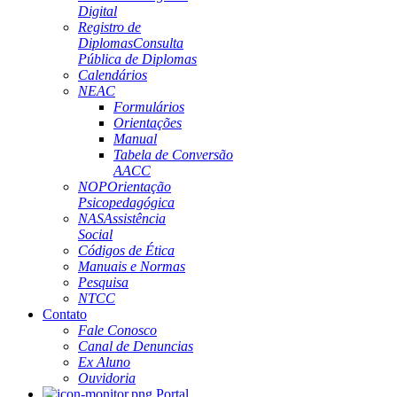
Digital
Registro de
Diplomas
Consulta
Pública de Diplomas
Calendários
NEAC
Formulários
Orientações
Manual
Tabela de Conversão
AACC
NOP
Orientação
Psicopedagógica
NAS
Assistência
Social
Códigos de Ética
Manuais e Normas
Pesquisa
NTCC
Contato
Fale Conosco
Canal de Denuncias
Ex Aluno
Ouvidoria
Portal