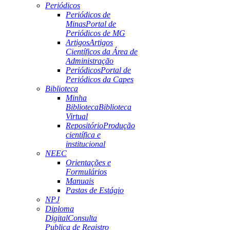
Periódicos
Periódicos de
Minas
Portal de
Periódicos de MG
Artigos
Artigos
Científicos da Área de
Administração
Periódicos
Portal de
Periódicos da Capes
Biblioteca
Minha
Biblioteca
Biblioteca
Virtual
Repositório
Produção
científica e
institucional
NEEC
Orientações e
Formulários
Manuais
Pastas de Estágio
NPJ
Diploma
Digital
Consulta
Publica de Registro