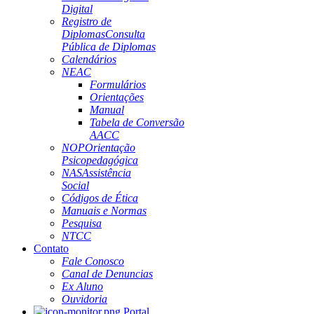
Digital
Registro de
Diplomas
Consulta
Pública de Diplomas
Calendários
NEAC
Formulários
Orientações
Manual
Tabela de Conversão
AACC
NOP
Orientação
Psicopedagógica
NAS
Assistência
Social
Códigos de Ética
Manuais e Normas
Pesquisa
NTCC
Contato
Fale Conosco
Canal de Denuncias
Ex Aluno
Ouvidoria
Portal