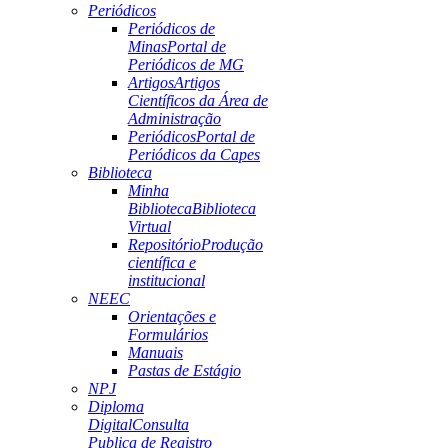
Periódicos
Periódicos de
Minas
Portal de
Periódicos de MG
Artigos
Artigos
Científicos da Área de
Administração
Periódicos
Portal de
Periódicos da Capes
Biblioteca
Minha
Biblioteca
Biblioteca
Virtual
Repositório
Produção
científica e
institucional
NEEC
Orientações e
Formulários
Manuais
Pastas de Estágio
NPJ
Diploma
Digital
Consulta
Publica de Registro