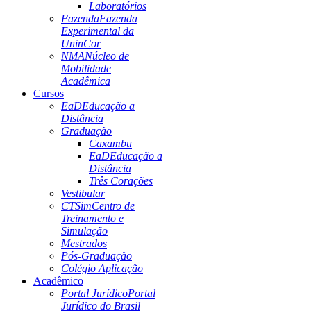
Laboratórios
Fazenda
Fazenda
Experimental da
UninCor
NMA
Núcleo de
Mobilidade
Acadêmica
Cursos
EaD
Educação a
Distância
Graduação
Caxambu
EaD
Educação a
Distância
Três Corações
Vestibular
CTSim
Centro de
Treinamento e
Simulação
Mestrados
Pós-Graduação
Colégio Aplicação
Acadêmico
Portal Jurídico
Portal
Jurídico do Brasil