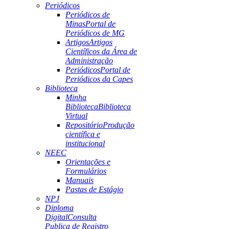
Periódicos
Periódicos de
Minas
Portal de
Periódicos de MG
Artigos
Artigos
Científicos da Área de
Administração
Periódicos
Portal de
Periódicos da Capes
Biblioteca
Minha
Biblioteca
Biblioteca
Virtual
Repositório
Produção
científica e
institucional
NEEC
Orientações e
Formulários
Manuais
Pastas de Estágio
NPJ
Diploma
Digital
Consulta
Publica de Registro