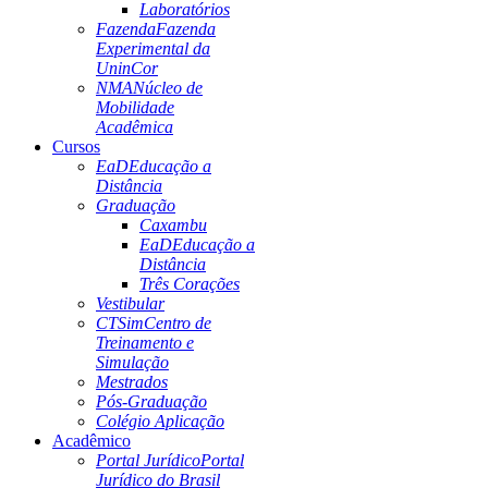
Laboratórios
Fazenda
Fazenda
Experimental da
UninCor
NMA
Núcleo de
Mobilidade
Acadêmica
Cursos
EaD
Educação a
Distância
Graduação
Caxambu
EaD
Educação a
Distância
Três Corações
Vestibular
CTSim
Centro de
Treinamento e
Simulação
Mestrados
Pós-Graduação
Colégio Aplicação
Acadêmico
Portal Jurídico
Portal
Jurídico do Brasil