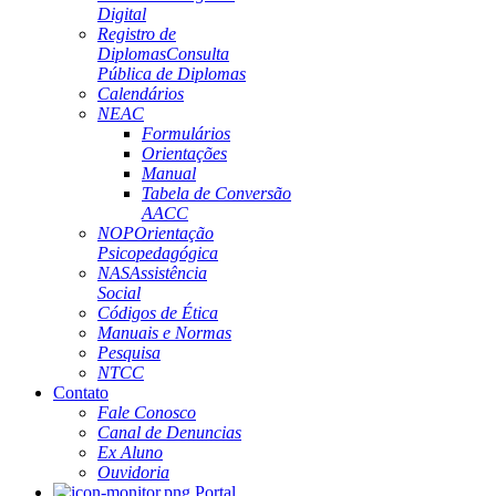
Digital
Registro de
Diplomas
Consulta
Pública de Diplomas
Calendários
NEAC
Formulários
Orientações
Manual
Tabela de Conversão
AACC
NOP
Orientação
Psicopedagógica
NAS
Assistência
Social
Códigos de Ética
Manuais e Normas
Pesquisa
NTCC
Contato
Fale Conosco
Canal de Denuncias
Ex Aluno
Ouvidoria
Portal