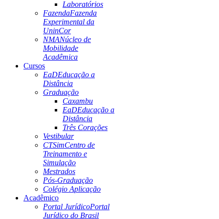
Laboratórios
Fazenda
Fazenda
Experimental da
UninCor
NMA
Núcleo de
Mobilidade
Acadêmica
Cursos
EaD
Educação a
Distância
Graduação
Caxambu
EaD
Educação a
Distância
Três Corações
Vestibular
CTSim
Centro de
Treinamento e
Simulação
Mestrados
Pós-Graduação
Colégio Aplicação
Acadêmico
Portal Jurídico
Portal
Jurídico do Brasil