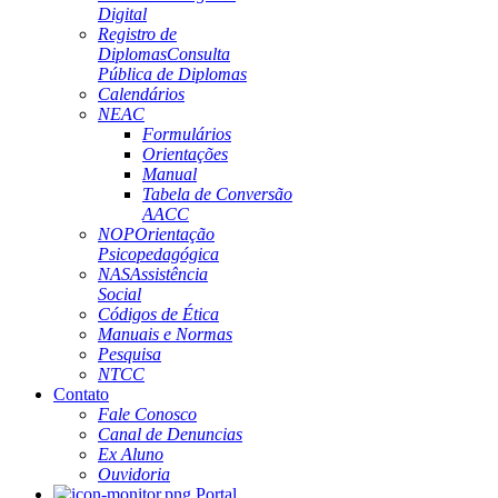
Digital
Registro de
Diplomas
Consulta
Pública de Diplomas
Calendários
NEAC
Formulários
Orientações
Manual
Tabela de Conversão
AACC
NOP
Orientação
Psicopedagógica
NAS
Assistência
Social
Códigos de Ética
Manuais e Normas
Pesquisa
NTCC
Contato
Fale Conosco
Canal de Denuncias
Ex Aluno
Ouvidoria
Portal