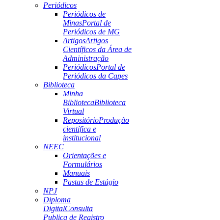
Periódicos
Periódicos de
Minas
Portal de
Periódicos de MG
Artigos
Artigos
Científicos da Área de
Administração
Periódicos
Portal de
Periódicos da Capes
Biblioteca
Minha
Biblioteca
Biblioteca
Virtual
Repositório
Produção
científica e
institucional
NEEC
Orientações e
Formulários
Manuais
Pastas de Estágio
NPJ
Diploma
Digital
Consulta
Publica de Registro