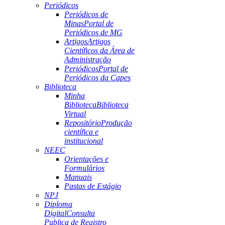
Periódicos
Periódicos de
Minas
Portal de
Periódicos de MG
Artigos
Artigos
Científicos da Área de
Administração
Periódicos
Portal de
Periódicos da Capes
Biblioteca
Minha
Biblioteca
Biblioteca
Virtual
Repositório
Produção
científica e
institucional
NEEC
Orientações e
Formulários
Manuais
Pastas de Estágio
NPJ
Diploma
Digital
Consulta
Publica de Registro