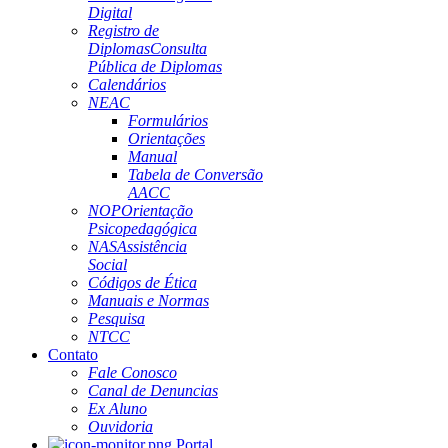
Digital
Registro de
Diplomas
Consulta
Pública de Diplomas
Calendários
NEAC
Formulários
Orientações
Manual
Tabela de Conversão
AACC
NOP
Orientação
Psicopedagógica
NAS
Assistência
Social
Códigos de Ética
Manuais e Normas
Pesquisa
NTCC
Contato
Fale Conosco
Canal de Denuncias
Ex Aluno
Ouvidoria
Portal