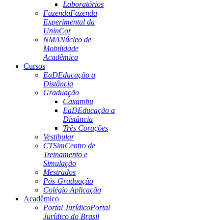
Laboratórios
Fazenda
Fazenda
Experimental da
UninCor
NMA
Núcleo de
Mobilidade
Acadêmica
Cursos
EaD
Educação a
Distância
Graduação
Caxambu
EaD
Educação a
Distância
Três Corações
Vestibular
CTSim
Centro de
Treinamento e
Simulação
Mestrados
Pós-Graduação
Colégio Aplicação
Acadêmico
Portal Jurídico
Portal
Jurídico do Brasil