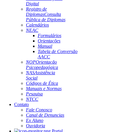
Digital
Registro de
Diplomas
Consulta
Pública de Diplomas
Calendários
NEAC
Formulários
Orientações
Manual
Tabela de Conversão
AACC
NOP
Orientação
Psicopedagógica
NAS
Assistência
Social
Códigos de Ética
Manuais e Normas
Pesquisa
NTCC
Contato
Fale Conosco
Canal de Denuncias
Ex Aluno
Ouvidoria
Portal