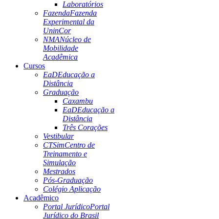
Laboratórios
Fazenda
Fazenda
Experimental da
UninCor
NMA
Núcleo de
Mobilidade
Acadêmica
Cursos
EaD
Educação a
Distância
Graduação
Caxambu
EaD
Educação a
Distância
Três Corações
Vestibular
CTSim
Centro de
Treinamento e
Simulação
Mestrados
Pós-Graduação
Colégio Aplicação
Acadêmico
Portal Jurídico
Portal
Jurídico do Brasil