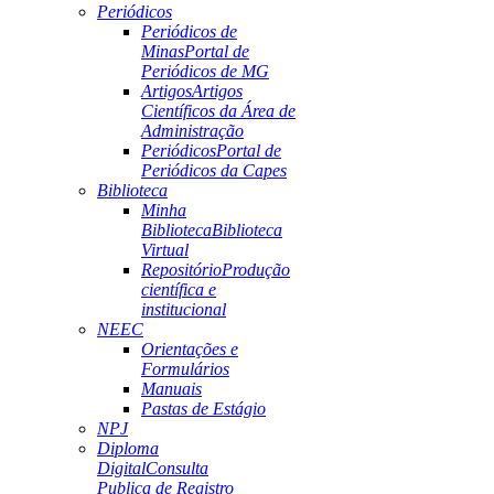
Periódicos
Periódicos de
Minas
Portal de
Periódicos de MG
Artigos
Artigos
Científicos da Área de
Administração
Periódicos
Portal de
Periódicos da Capes
Biblioteca
Minha
Biblioteca
Biblioteca
Virtual
Repositório
Produção
científica e
institucional
NEEC
Orientações e
Formulários
Manuais
Pastas de Estágio
NPJ
Diploma
Digital
Consulta
Publica de Registro