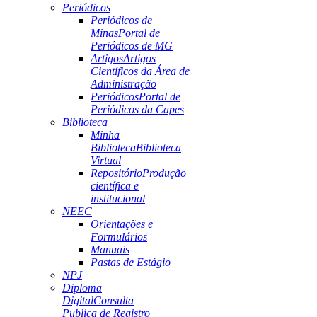
Periódicos
Periódicos de
Minas
Portal de
Periódicos de MG
Artigos
Artigos
Científicos da Área de
Administração
Periódicos
Portal de
Periódicos da Capes
Biblioteca
Minha
Biblioteca
Biblioteca
Virtual
Repositório
Produção
científica e
institucional
NEEC
Orientações e
Formulários
Manuais
Pastas de Estágio
NPJ
Diploma
Digital
Consulta
Publica de Registro