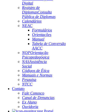
Digital
Registro de
Diplomas
Consulta
Pública de Diplomas
Calendários
NEAC
Formulários
Orientações
Manual
Tabela de Conversão
AACC
NOP
Orientação
Psicopedagógica
NAS
Assistência
Social
Códigos de Ética
Manuais e Normas
Pesquisa
NTCC
Contato
Fale Conosco
Canal de Denuncias
Ex Aluno
Ouvidoria
Portal