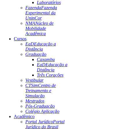
Laboratórios
Fazenda
Fazenda
Experimental da
UninCor
NMA
Núcleo de
Mobilidade
Acadêmica
Cursos
EaD
Educação a
Distância
Graduação
Caxambu
EaD
Educação a
Distância
Três Corações
Vestibular
CTSim
Centro de
Treinamento e
Simulação
Mestrados
Pós-Graduação
Colégio Aplicação
Acadêmico
Portal Jurídico
Portal
Jurídico do Brasil