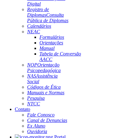
Digital
Registro de
Diplomas
Consulta
Pública de Diplomas
Calendários
NEAC
Formulários
Orientações
Manual
Tabela de Conversão
AACC
NOP
Orientação
Psicopedagógica
NAS
Assistência
Social
Códigos de Ética
Manuais e Normas
Pesquisa
NTCC
Contato
Fale Conosco
Canal de Denuncias
Ex Aluno
Ouvidoria
Portal