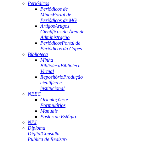
Periódicos
Periódicos de
Minas
Portal de
Periódicos de MG
Artigos
Artigos
Científicos da Área de
Administração
Periódicos
Portal de
Periódicos da Capes
Biblioteca
Minha
Biblioteca
Biblioteca
Virtual
Repositório
Produção
científica e
institucional
NEEC
Orientações e
Formulários
Manuais
Pastas de Estágio
NPJ
Diploma
Digital
Consulta
Publica de Registro