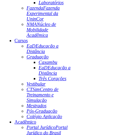
Laboratórios
Fazenda
Fazenda
Experimental da
UninCor
NMA
Núcleo de
Mobilidade
Acadêmica
Cursos
EaD
Educação a
Distância
Graduação
Caxambu
EaD
Educação a
Distância
Três Corações
Vestibular
CTSim
Centro de
Treinamento e
Simulação
Mestrados
Pós-Graduação
Colégio Aplicação
Acadêmico
Portal Jurídico
Portal
Jurídico do Brasil