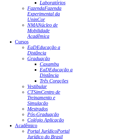
Laboratórios
Fazenda
Fazenda
Experimental da
UninCor
NMA
Núcleo de
Mobilidade
Acadêmica
Cursos
EaD
Educação a
Distância
Graduação
Caxambu
EaD
Educação a
Distância
Três Corações
Vestibular
CTSim
Centro de
Treinamento e
Simulação
Mestrados
Pós-Graduação
Colégio Aplicação
Acadêmico
Portal Jurídico
Portal
Jurídico do Brasil