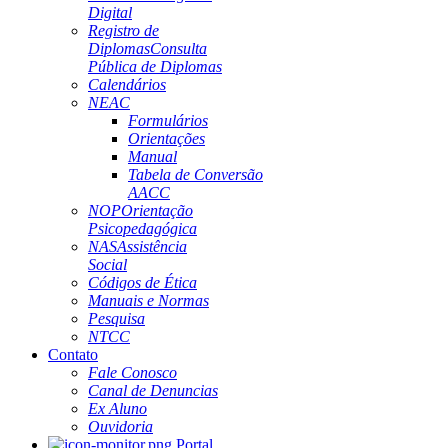
Digital
Registro de
Diplomas
Consulta
Pública de Diplomas
Calendários
NEAC
Formulários
Orientações
Manual
Tabela de Conversão
AACC
NOP
Orientação
Psicopedagógica
NAS
Assistência
Social
Códigos de Ética
Manuais e Normas
Pesquisa
NTCC
Contato
Fale Conosco
Canal de Denuncias
Ex Aluno
Ouvidoria
Portal