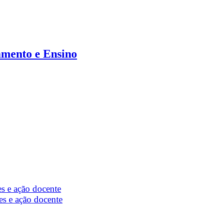
amento e Ensino
es e ação docente
es e ação docente