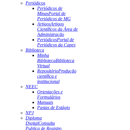
Periódicos
Periódicos de
Minas
Portal de
Periódicos de MG
Artigos
Artigos
Científicos da Área de
Administração
Periódicos
Portal de
Periódicos da Capes
Biblioteca
Minha
Biblioteca
Biblioteca
Virtual
Repositório
Produção
científica e
institucional
NEEC
Orientações e
Formulários
Manuais
Pastas de Estágio
NPJ
Diploma
Digital
Consulta
Publica de Registro