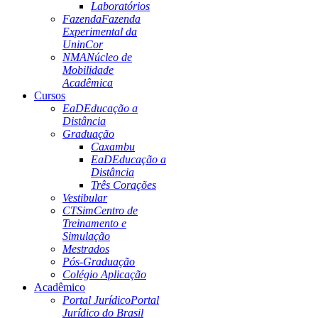
Laboratórios
Fazenda
Fazenda
Experimental da
UninCor
NMA
Núcleo de
Mobilidade
Acadêmica
Cursos
EaD
Educação a
Distância
Graduação
Caxambu
EaD
Educação a
Distância
Três Corações
Vestibular
CTSim
Centro de
Treinamento e
Simulação
Mestrados
Pós-Graduação
Colégio Aplicação
Acadêmico
Portal Jurídico
Portal
Jurídico do Brasil