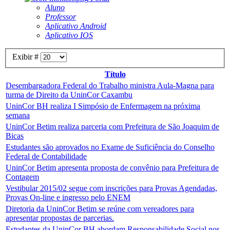
Aluno
Professor
Aplicativo Android
Aplicativo IOS
Exibir #
Título
Desembargadora Federal do Trabalho ministra Aula-Magna para
turma de Direito da UninCor Caxambu
UninCor BH realiza I Simpósio de Enfermagem na próxima
semana
UninCor Betim realiza parceria com Prefeitura de São Joaquim de
Bicas
Estudantes são aprovados no Exame de Suficiência do Conselho
Federal de Contabilidade
UninCor Betim apresenta proposta de convênio para Prefeitura de
Contagem
Vestibular 2015/02 segue com inscrições para Provas Agendadas,
Provas On-line e ingresso pelo ENEM
Diretoria da UninCor Betim se reúne com vereadores para
apresentar propostas de parcerias.
Estudantes da UninCor BH abordam Responsabilidade Social nos