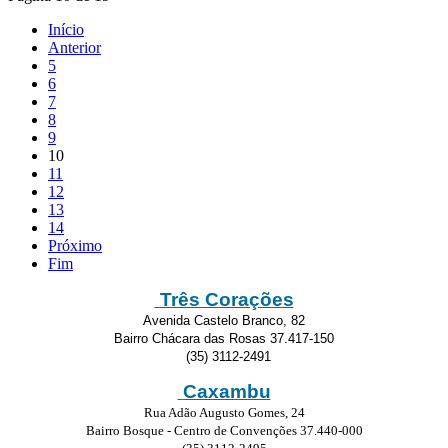
Início
Anterior
5
6
7
8
9
10
11
12
13
14
Próximo
Fim
Três Corações
Avenida Castelo Branco, 82
Bairro Chácara das Rosas 37.417-150
(35) 3112-2491
Caxambu
Rua Adão Augusto Gomes, 24
Bairro Bosque - Centro de Convenções 37.440-000