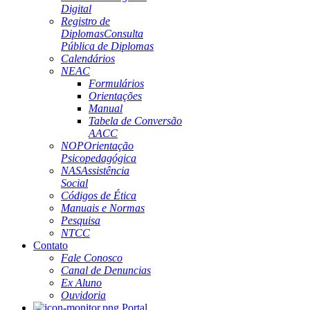
Digital
Registro de
Diplomas
Consulta
Pública de Diplomas
Calendários
NEAC
Formulários
Orientações
Manual
Tabela de Conversão
AACC
NOP
Orientação
Psicopedagógica
NAS
Assistência
Social
Códigos de Ética
Manuais e Normas
Pesquisa
NTCC
Contato
Fale Conosco
Canal de Denuncias
Ex Aluno
Ouvidoria
Portal