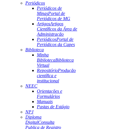
Periódicos
Periódicos de
Minas
Portal de
Periódicos de MG
Artigos
Artigos
Científicos da Área de
Administração
Periódicos
Portal de
Periódicos da Capes
Biblioteca
Minha
Biblioteca
Biblioteca
Virtual
Repositório
Produção
científica e
institucional
NEEC
Orientações e
Formulários
Manuais
Pastas de Estágio
NPJ
Diploma
Digital
Consulta
Publica de Registro