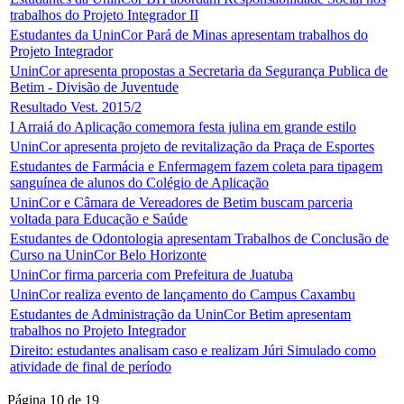
trabalhos do Projeto Integrador II
Estudantes da UninCor Pará de Minas apresentam trabalhos do
Projeto Integrador
UninCor apresenta propostas a Secretaria da Segurança Publica de
Betim - Divisão de Juventude
Resultado Vest. 2015/2
I Arraiá do Aplicação comemora festa julina em grande estilo
UninCor apresenta projeto de revitalização da Praça de Esportes
Estudantes de Farmácia e Enfermagem fazem coleta para tipagem
sanguínea de alunos do Colégio de Aplicação
UninCor e Câmara de Vereadores de Betim buscam parceria
voltada para Educação e Saúde
Estudantes de Odontologia apresentam Trabalhos de Conclusão de
Curso na UninCor Belo Horizonte
UninCor firma parceria com Prefeitura de Juatuba
UninCor realiza evento de lançamento do Campus Caxambu
Estudantes de Administração da UninCor Betim apresentam
trabalhos no Projeto Integrador
Direito: estudantes analisam caso e realizam Júri Simulado como
atividade de final de período
Página 10 de 19