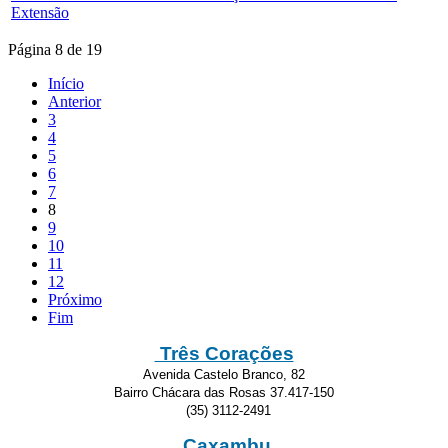
Extensão
Página 8 de 19
Início
Anterior
3
4
5
6
7
8
9
10
11
12
Próximo
Fim
Três Corações
Avenida Castelo Branco, 82
Bairro Chácara das Rosas 37.417-150
(35) 3112-2491
Caxambu