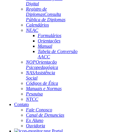
Digital
Registro de
Diplomas
Consulta
Pública de Diplomas
Calendários
NEAC
Formulários
Orientações
Manual
Tabela de Conversão
AACC
NOP
Orientação
Psicopedagógica
NAS
Assistência
Social
Códigos de Ética
Manuais e Normas
Pesquisa
NTCC
Contato
Fale Conosco
Canal de Denuncias
Ex Aluno
Ouvidoria
Portal