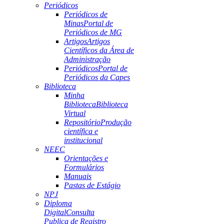
Periódicos
Periódicos de
Minas
Portal de
Periódicos de MG
Artigos
Artigos
Científicos da Área de
Administração
Periódicos
Portal de
Periódicos da Capes
Biblioteca
Minha
Biblioteca
Biblioteca
Virtual
Repositório
Produção
científica e
institucional
NEEC
Orientações e
Formulários
Manuais
Pastas de Estágio
NPJ
Diploma
Digital
Consulta
Publica de Registro