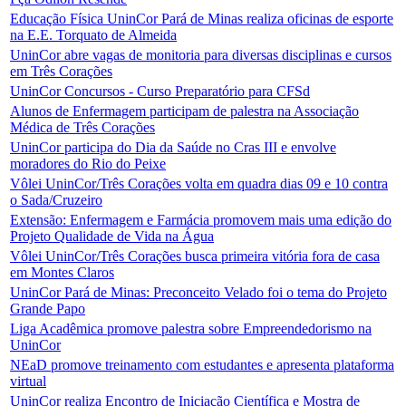
Educação Física UninCor Pará de Minas realiza oficinas de esporte
na E.E. Torquato de Almeida
UninCor abre vagas de monitoria para diversas disciplinas e cursos
em Três Corações
UninCor Concursos - Curso Preparatório para CFSd
Alunos de Enfermagem participam de palestra na Associação
Médica de Três Corações
UninCor participa do Dia da Saúde no Cras III e envolve
moradores do Rio do Peixe
Vôlei UninCor/Três Corações volta em quadra dias 09 e 10 contra
o Sada/Cruzeiro
Extensão: Enfermagem e Farmácia promovem mais uma edição do
Projeto Qualidade de Vida na Água
Vôlei UninCor/Três Corações busca primeira vitória fora de casa
em Montes Claros
UninCor Pará de Minas: Preconceito Velado foi o tema do Projeto
Grande Papo
Liga Acadêmica promove palestra sobre Empreendedorismo na
UninCor
NEaD promove treinamento com estudantes e apresenta plataforma
virtual
UninCor realiza Encontro de Iniciação Científica e Mostra de