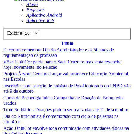
Aluno
Professor
Aplicativo Android
Aplicativo IOS
Exibir #
Título
Encontro comemora Dia do Administrador e os 50 anos de
regulamentação da profissão
Vôlei UninCor perde para o Sada Cruzeiro mas tenta revanche
hoje, novamente, no Pelezão
Projeto Árvore Certa no Lugar vai promover Educação Ambiental
nas Escolas
Inscrições para seleção de bolsista de Pós-Doutorado do PNPD vão
até 9 de outubro
Curso de Pedagogia inicia Campanha de Doação de Brinquedos
usados
Trote Solidário - Doações podem ser realizadas até 11 de setembro
Dia do Nutricionista é comemorado com ciclo de palestras na
UninCor
Ação UninCor envolve toda comunidade com atividades físicas na
Pça Odilon Resende