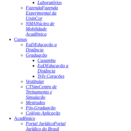
Laboratórios
Fazenda
Fazenda
Experimental da
UninCor
NMA
Núcleo de
Mobilidade
Acadêmica
Cursos
EaD
Educação a
Distância
Graduação
Caxambu
EaD
Educação a
Distância
Três Corações
Vestibular
CTSim
Centro de
Treinamento e
Simulação
Mestrados
Pós-Graduação
Colégio Aplicação
Acadêmico
Portal Jurídico
Portal
Jurídico do Brasil