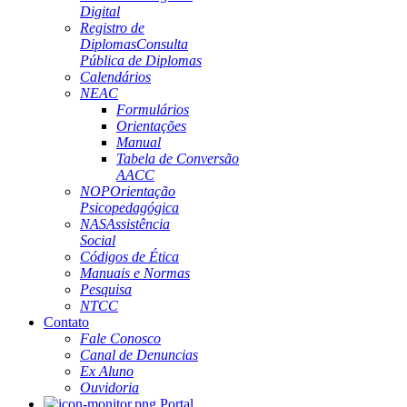
Digital
Registro de
Diplomas
Consulta
Pública de Diplomas
Calendários
NEAC
Formulários
Orientações
Manual
Tabela de Conversão
AACC
NOP
Orientação
Psicopedagógica
NAS
Assistência
Social
Códigos de Ética
Manuais e Normas
Pesquisa
NTCC
Contato
Fale Conosco
Canal de Denuncias
Ex Aluno
Ouvidoria
Portal