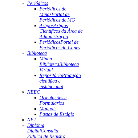
Periódicos
Periódicos de
Minas
Portal de
Periódicos de MG
Artigos
Artigos
Científicos da Área de
Administração
Periódicos
Portal de
Periódicos da Capes
Biblioteca
Minha
Biblioteca
Biblioteca
Virtual
Repositório
Produção
científica e
institucional
NEEC
Orientações e
Formulários
Manuais
Pastas de Estágio
NPJ
Diploma
Digital
Consulta
Publica de Registro