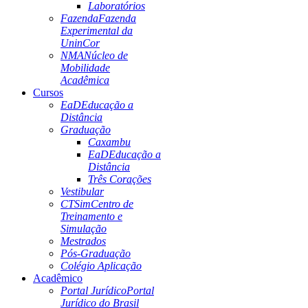
Laboratórios
Fazenda
Fazenda
Experimental da
UninCor
NMA
Núcleo de
Mobilidade
Acadêmica
Cursos
EaD
Educação a
Distância
Graduação
Caxambu
EaD
Educação a
Distância
Três Corações
Vestibular
CTSim
Centro de
Treinamento e
Simulação
Mestrados
Pós-Graduação
Colégio Aplicação
Acadêmico
Portal Jurídico
Portal
Jurídico do Brasil