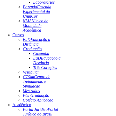
Laboratórios
Fazenda
Fazenda
Experimental da
UninCor
NMA
Núcleo de
Mobilidade
Acadêmica
Cursos
EaD
Educação a
Distância
Graduação
Caxambu
EaD
Educação a
Distância
Três Corações
Vestibular
CTSim
Centro de
Treinamento e
Simulação
Mestrados
Pós-Graduação
Colégio Aplicação
Acadêmico
Portal Jurídico
Portal
Jurídico do Brasil