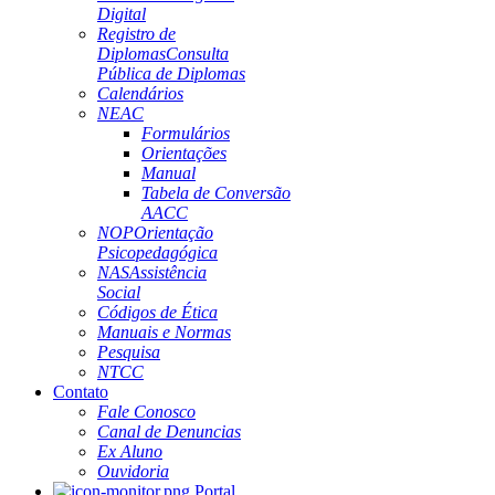
Digital
Registro de
Diplomas
Consulta
Pública de Diplomas
Calendários
NEAC
Formulários
Orientações
Manual
Tabela de Conversão
AACC
NOP
Orientação
Psicopedagógica
NAS
Assistência
Social
Códigos de Ética
Manuais e Normas
Pesquisa
NTCC
Contato
Fale Conosco
Canal de Denuncias
Ex Aluno
Ouvidoria
Portal