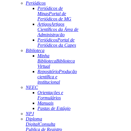
Periódicos
Periódicos de
Minas
Portal de
Periódicos de MG
Artigos
Artigos
Científicos da Área de
Administração
Periódicos
Portal de
Periódicos da Capes
Biblioteca
Minha
Biblioteca
Biblioteca
Virtual
Repositório
Produção
científica e
institucional
NEEC
Orientações e
Formulários
Manuais
Pastas de Estágio
NPJ
Diploma
Digital
Consulta
Publica de Registro