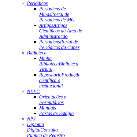
Periódicos
Periódicos de
Minas
Portal de
Periódicos de MG
Artigos
Artigos
Científicos da Área de
Administração
Periódicos
Portal de
Periódicos da Capes
Biblioteca
Minha
Biblioteca
Biblioteca
Virtual
Repositório
Produção
científica e
institucional
NEEC
Orientações e
Formulários
Manuais
Pastas de Estágio
NPJ
Diploma
Digital
Consulta
Publica de Registro