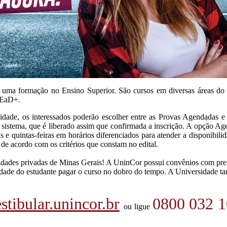
a uma formação no Ensino Superior. São cursos em diversas áreas d
 EaD+.
idade, os interessados poderão escolher entre as Provas Agendadas e
ao sistema, que é liberado assim que confirmada a inscrição. A opção A
rças e quintas-feiras em horários diferenciados para atender a dispon
de acordo com os critérios que constam no edital.
idades privadas de Minas Gerais! A UninCor possui convênios com prefe
bilidade do estudante pagar o curso no dobro do tempo. A Universidad
stibular.unincor.br
0800 032 
ou ligue