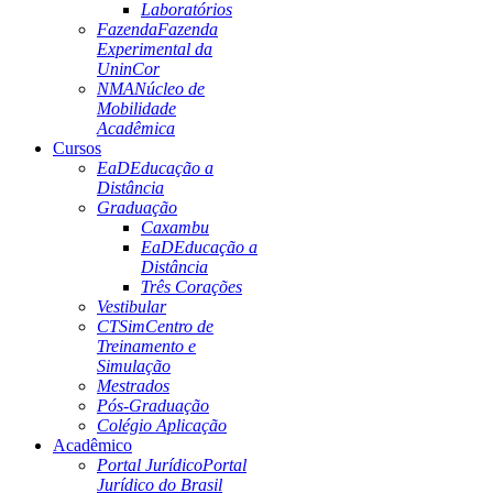
Laboratórios
Fazenda
Fazenda
Experimental da
UninCor
NMA
Núcleo de
Mobilidade
Acadêmica
Cursos
EaD
Educação a
Distância
Graduação
Caxambu
EaD
Educação a
Distância
Três Corações
Vestibular
CTSim
Centro de
Treinamento e
Simulação
Mestrados
Pós-Graduação
Colégio Aplicação
Acadêmico
Portal Jurídico
Portal
Jurídico do Brasil