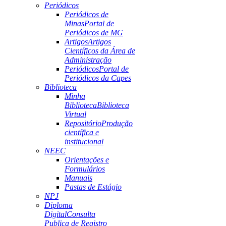
Periódicos
Periódicos de
Minas
Portal de
Periódicos de MG
Artigos
Artigos
Científicos da Área de
Administração
Periódicos
Portal de
Periódicos da Capes
Biblioteca
Minha
Biblioteca
Biblioteca
Virtual
Repositório
Produção
científica e
institucional
NEEC
Orientações e
Formulários
Manuais
Pastas de Estágio
NPJ
Diploma
Digital
Consulta
Publica de Registro