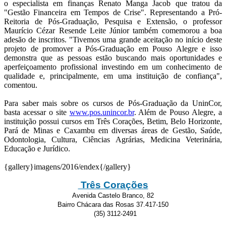
o especialista em finanças Renato Manga Jacob que tratou da
"Gestão Financeira em Tempos de Crise". Representando a Pró-
Reitoria de Pós-Graduação, Pesquisa e Extensão, o professor
Maurício Cézar Resende Leite Júnior também comemorou a boa
adesão de inscritos. "Tivemos uma grande aceitação no início deste
projeto de promover a Pós-Graduação em Pouso Alegre e isso
demonstra que as pessoas estão buscando mais oportunidades e
aperfeiçoamento profissional investindo em um conhecimento de
qualidade e, principalmente, em uma instituição de confiança",
comentou.
Para saber mais sobre os cursos de Pós-Graduação da UninCor,
basta acessar o site
www.pos.unincor.br
. Além de Pouso Alegre, a
instituição possui cursos em Três Corações, Betim, Belo Horizonte,
Pará de Minas e Caxambu em diversas áreas de Gestão, Saúde,
Odontologia, Cultura, Ciências Agrárias, Medicina Veterinária,
Educação e Jurídico.
{gallery}imagens/2016/endex{/gallery}
Três Corações
Avenida Castelo Branco, 82
Bairro Chácara das Rosas 37.417-150
(35) 3112-2491