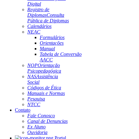
Digital
Registro de
Diplomas
Consulta
Pública de Diplomas
Calendários
NEAC
Formulários
Orientações
Manual
Tabela de Conversão
AACC
NOP
Orientação
Psicopedagógica
NAS
Assistência
Social
Códigos de Ética
Manuais e Normas
Pesquisa
NTCC
Contato
Fale Conosco
Canal de Denuncias
Ex Aluno
Ouvidoria
Portal