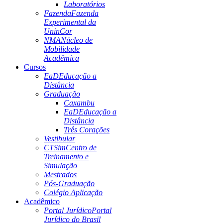
Laboratórios
Fazenda
Fazenda
Experimental da
UninCor
NMA
Núcleo de
Mobilidade
Acadêmica
Cursos
EaD
Educação a
Distância
Graduação
Caxambu
EaD
Educação a
Distância
Três Corações
Vestibular
CTSim
Centro de
Treinamento e
Simulação
Mestrados
Pós-Graduação
Colégio Aplicação
Acadêmico
Portal Jurídico
Portal
Jurídico do Brasil