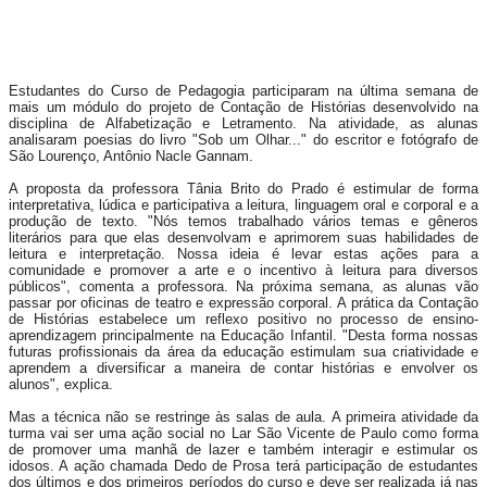
Estudantes do Curso de Pedagogia participaram na última semana de
mais um módulo do projeto de Contação de Histórias desenvolvido na
disciplina de Alfabetização e Letramento. Na atividade, as alunas
analisaram poesias do livro "Sob um Olhar..." do escritor e fotógrafo de
São Lourenço, Antônio Nacle Gannam.
A proposta da professora Tânia Brito do Prado é estimular de forma
interpretativa, lúdica e participativa a leitura, linguagem oral e corporal e a
produção de texto. "Nós temos trabalhado vários temas e gêneros
literários para que elas desenvolvam e aprimorem suas habilidades de
leitura e interpretação. Nossa ideia é levar estas ações para a
comunidade e promover a arte e o incentivo à leitura para diversos
públicos", comenta a professora. Na próxima semana, as alunas vão
passar por oficinas de teatro e expressão corporal. A prática da Contação
de Histórias estabelece um reflexo positivo no processo de ensino-
aprendizagem principalmente na Educação Infantil. "Desta forma nossas
futuras profissionais da área da educação estimulam sua criatividade e
aprendem a diversificar a maneira de contar histórias e envolver os
alunos", explica.
Mas a técnica não se restringe às salas de aula. A primeira atividade da
turma vai ser uma ação social no Lar São Vicente de Paulo como forma
de promover uma manhã de lazer e também interagir e estimular os
idosos. A ação chamada Dedo de Prosa terá participação de estudantes
dos últimos e dos primeiros períodos do curso e deve ser realizada já nas