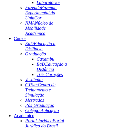
Laboratórios
Fazenda
Fazenda
Experimental da
UninCor
NMA
Núcleo de
Mobilidade
Acadêmica
Cursos
EaD
Educação a
Distância
Graduação
Caxambu
EaD
Educação a
Distância
Três Corações
Vestibular
CTSim
Centro de
Treinamento e
Simulação
Mestrados
Pós-Graduação
Colégio Aplicação
Acadêmico
Portal Jurídico
Portal
Jurídico do Brasil