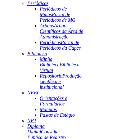
Periódicos
Periódicos de
Minas
Portal de
Periódicos de MG
Artigos
Artigos
Científicos da Área de
Administração
Periódicos
Portal de
Periódicos da Capes
Biblioteca
Minha
Biblioteca
Biblioteca
Virtual
Repositório
Produção
científica e
institucional
NEEC
Orientações e
Formulários
Manuais
Pastas de Estágio
NPJ
Diploma
Digital
Consulta
Publica de Registro