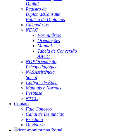
Digital
Registro de
Diplomas
Consulta
Pública de Diplomas
Calendários
NEAC
Formulários
Orientações
Manual
Tabela de Conversão
AACC
NOP
Orientação
Psicopedagógica
NAS
Assistência
Social
Códigos de Ética
Manuais e Normas
Pesquisa
NTCC
Contato
Fale Conosco
Canal de Denuncias
Ex Aluno
Ouvidoria
Portal