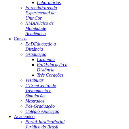
Laboratórios
Fazenda
Fazenda
Experimental da
UninCor
NMA
Núcleo de
Mobilidade
Acadêmica
Cursos
EaD
Educação a
Distância
Graduação
Caxambu
EaD
Educação a
Distância
Três Corações
Vestibular
CTSim
Centro de
Treinamento e
Simulação
Mestrados
Pós-Graduação
Colégio Aplicação
Acadêmico
Portal Jurídico
Portal
Jurídico do Brasil