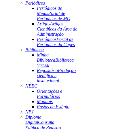
Periódicos
Periódicos de
Minas
Portal de
Periódicos de MG
Artigos
Artigos
Científicos da Área de
Administração
Periódicos
Portal de
Periódicos da Capes
Biblioteca
Minha
Biblioteca
Biblioteca
Virtual
Repositório
Produção
científica e
institucional
NEEC
Orientações e
Formulários
Manuais
Pastas de Estágio
NPJ
Diploma
Digital
Consulta
Publica de Registro