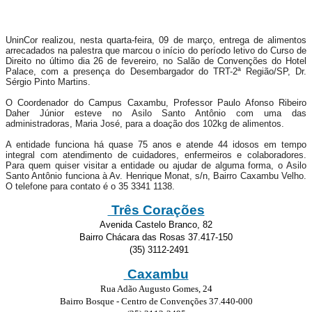
UninCor realizou, nesta quarta-feira, 09 de março, entrega de alimentos
arrecadados na palestra que marcou o início do período letivo do Curso de
Direito no último dia 26 de fevereiro, no Salão de Convenções do Hotel
Palace, com a presença do Desembargador do TRT-2ª Região/SP, Dr.
Sérgio Pinto Martins.
O Coordenador do Campus Caxambu, Professor Paulo Afonso Ribeiro
Daher Júnior esteve no Asilo Santo Antônio com uma das
administradoras, Maria José, para a doação dos 102kg de alimentos.
A entidade funciona há quase 75 anos e atende 44 idosos em tempo
integral com atendimento de cuidadores, enfermeiros e colaboradores.
Para quem quiser visitar a entidade ou ajudar de alguma forma, o Asilo
Santo Antônio funciona à Av. Henrique Monat, s/n, Bairro Caxambu Velho.
O telefone para contato é o 35 3341 1138.
Três Corações
Avenida Castelo Branco, 82
Bairro Chácara das Rosas 37.417-150
(35) 3112-2491
Caxambu
Rua Adão Augusto Gomes, 24
Bairro Bosque - Centro de Convenções 37.440-000