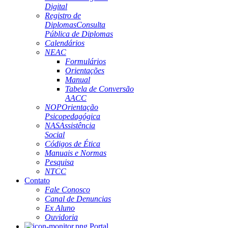
Digital
Registro de
Diplomas
Consulta
Pública de Diplomas
Calendários
NEAC
Formulários
Orientações
Manual
Tabela de Conversão
AACC
NOP
Orientação
Psicopedagógica
NAS
Assistência
Social
Códigos de Ética
Manuais e Normas
Pesquisa
NTCC
Contato
Fale Conosco
Canal de Denuncias
Ex Aluno
Ouvidoria
Portal