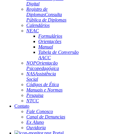
Digital
Registro de
Diplomas
Consulta
Pública de Diplomas
Calendários
NEAC
Formulários
Orientações
Manual
Tabela de Conversão
AACC
NOP
Orientação
Psicopedagógica
NAS
Assistência
Social
Códigos de Ética
Manuais e Normas
Pesquisa
NTCC
Contato
Fale Conosco
Canal de Denuncias
Ex Aluno
Ouvidoria
Portal