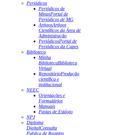
Periódicos
Periódicos de
Minas
Portal de
Periódicos de MG
Artigos
Artigos
Científicos da Área de
Administração
Periódicos
Portal de
Periódicos da Capes
Biblioteca
Minha
Biblioteca
Biblioteca
Virtual
Repositório
Produção
científica e
institucional
NEEC
Orientações e
Formulários
Manuais
Pastas de Estágio
NPJ
Diploma
Digital
Consulta
Publica de Registro