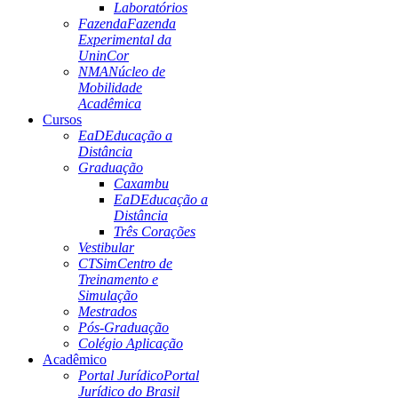
Laboratórios
Fazenda
Fazenda
Experimental da
UninCor
NMA
Núcleo de
Mobilidade
Acadêmica
Cursos
EaD
Educação a
Distância
Graduação
Caxambu
EaD
Educação a
Distância
Três Corações
Vestibular
CTSim
Centro de
Treinamento e
Simulação
Mestrados
Pós-Graduação
Colégio Aplicação
Acadêmico
Portal Jurídico
Portal
Jurídico do Brasil