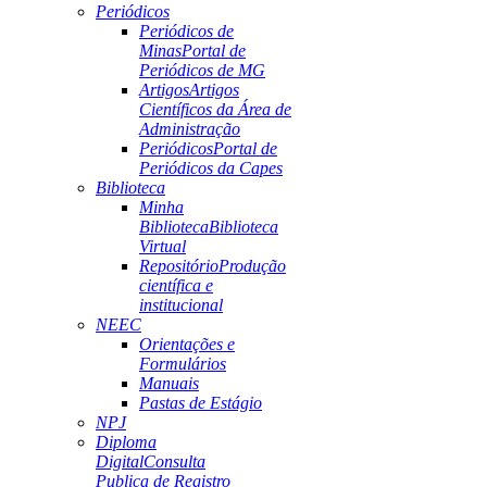
Periódicos
Periódicos de
Minas
Portal de
Periódicos de MG
Artigos
Artigos
Científicos da Área de
Administração
Periódicos
Portal de
Periódicos da Capes
Biblioteca
Minha
Biblioteca
Biblioteca
Virtual
Repositório
Produção
científica e
institucional
NEEC
Orientações e
Formulários
Manuais
Pastas de Estágio
NPJ
Diploma
Digital
Consulta
Publica de Registro