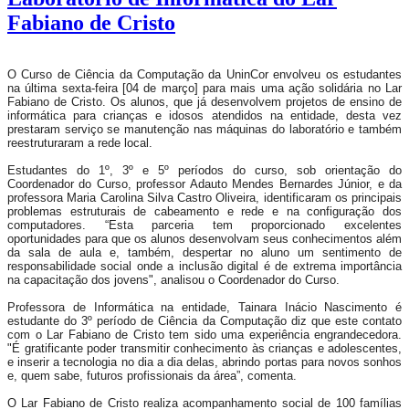
Fabiano de Cristo
O Curso de Ciência da Computação da UninCor envolveu os estudantes
na última sexta-feira [04 de março] para mais uma ação solidária no Lar
Fabiano de Cristo. Os alunos, que já desenvolvem projetos de ensino de
informática para crianças e idosos atendidos na entidade, desta vez
prestaram serviço se manutenção nas máquinas do laboratório e também
reestruturaram a rede local.
Estudantes do 1º, 3º e 5º períodos do curso, sob orientação do
Coordenador do Curso, professor Adauto Mendes Bernardes Júnior, e da
professora Maria Carolina Silva Castro Oliveira, identificaram os principais
problemas estruturais de cabeamento e rede e na configuração dos
computadores. “Esta parceria tem proporcionado excelentes
oportunidades para que os alunos desenvolvam seus conhecimentos além
da sala de aula e, também, despertar no aluno um sentimento de
responsabilidade social onde a inclusão digital é de extrema importância
na capacitação dos jovens", analisou o Coordenador do Curso.
Professora de Informática na entidade, Tainara Inácio Nascimento é
estudante do 3º período de Ciência da Computação diz que este contato
com o Lar Fabiano de Cristo tem sido uma experiência engrandecedora.
"É gratificante poder transmitir conhecimento às crianças e adolescentes,
e inserir a tecnologia no dia a dia delas, abrindo portas para novos sonhos
e, quem sabe, futuros profissionais da área”, comenta.
O Lar Fabiano de Cristo realiza acompanhamento social de 100 famílias