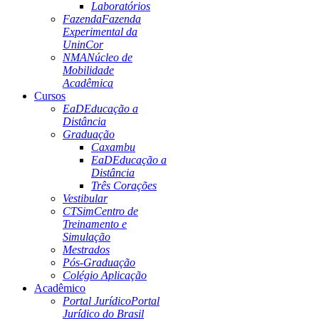
Laboratórios
Fazenda
Fazenda
Experimental da
UninCor
NMA
Núcleo de
Mobilidade
Acadêmica
Cursos
EaD
Educação a
Distância
Graduação
Caxambu
EaD
Educação a
Distância
Três Corações
Vestibular
CTSim
Centro de
Treinamento e
Simulação
Mestrados
Pós-Graduação
Colégio Aplicação
Acadêmico
Portal Jurídico
Portal
Jurídico do Brasil