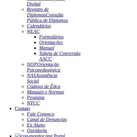
Digital
Registro de
Diplomas
Consulta
Pública de Diplomas
Calendários
NEAC
Formulários
Orientações
Manual
Tabela de Conversão
AACC
NOP
Orientação
Psicopedagógica
NAS
Assistência
Social
Códigos de Ética
Manuais e Normas
Pesquisa
NTCC
Contato
Fale Conosco
Canal de Denuncias
Ex Aluno
Ouvidoria
Portal