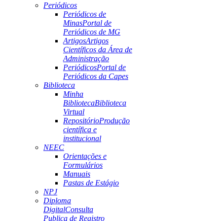
Periódicos
Periódicos de
Minas
Portal de
Periódicos de MG
Artigos
Artigos
Científicos da Área de
Administração
Periódicos
Portal de
Periódicos da Capes
Biblioteca
Minha
Biblioteca
Biblioteca
Virtual
Repositório
Produção
científica e
institucional
NEEC
Orientações e
Formulários
Manuais
Pastas de Estágio
NPJ
Diploma
Digital
Consulta
Publica de Registro