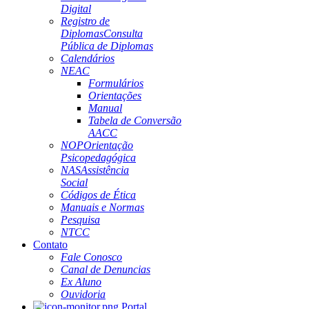
Digital
Registro de
Diplomas
Consulta
Pública de Diplomas
Calendários
NEAC
Formulários
Orientações
Manual
Tabela de Conversão
AACC
NOP
Orientação
Psicopedagógica
NAS
Assistência
Social
Códigos de Ética
Manuais e Normas
Pesquisa
NTCC
Contato
Fale Conosco
Canal de Denuncias
Ex Aluno
Ouvidoria
Portal