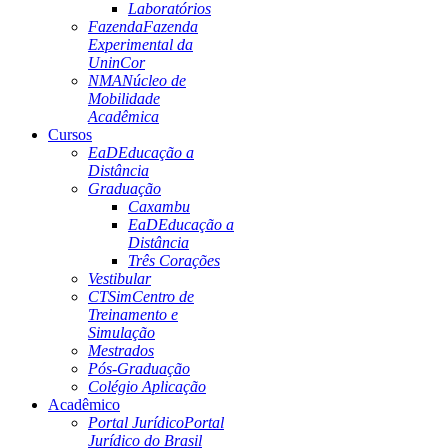
Laboratórios
Fazenda
Fazenda
Experimental da
UninCor
NMA
Núcleo de
Mobilidade
Acadêmica
Cursos
EaD
Educação a
Distância
Graduação
Caxambu
EaD
Educação a
Distância
Três Corações
Vestibular
CTSim
Centro de
Treinamento e
Simulação
Mestrados
Pós-Graduação
Colégio Aplicação
Acadêmico
Portal Jurídico
Portal
Jurídico do Brasil