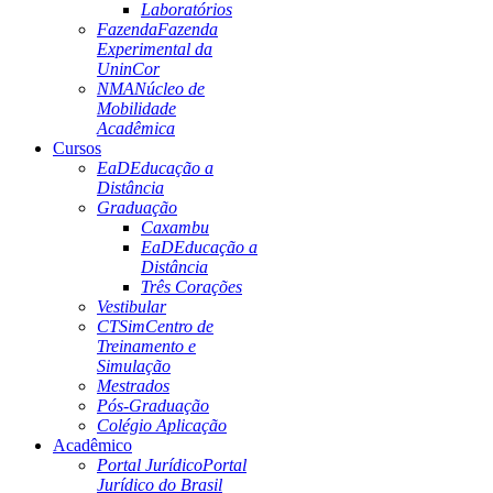
Laboratórios
Fazenda
Fazenda
Experimental da
UninCor
NMA
Núcleo de
Mobilidade
Acadêmica
Cursos
EaD
Educação a
Distância
Graduação
Caxambu
EaD
Educação a
Distância
Três Corações
Vestibular
CTSim
Centro de
Treinamento e
Simulação
Mestrados
Pós-Graduação
Colégio Aplicação
Acadêmico
Portal Jurídico
Portal
Jurídico do Brasil