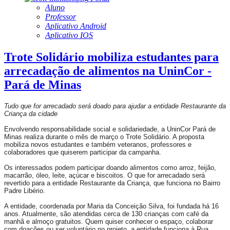
Aluno
Professor
Aplicativo Android
Aplicativo IOS
Trote Solidário mobiliza estudantes para
arrecadação de alimentos na UninCor -
Pará de Minas
Tudo que for arrecadado será doado para ajudar a entidade Restaurante da
Criança da cidade
Envolvendo responsabilidade social e solidariedade, a UninCor Pará de
Minas realiza durante o mês de março o Trote Solidário. A proposta
mobiliza novos estudantes e também veteranos, professores e
colaboradores que quiserem participar da campanha.
Os interessados podem participar doando alimentos como arroz, feijão,
macarrão, óleo, leite, açúcar e biscoitos. O que for arrecadado será
revertido para a entidade Restaurante da Criança, que funciona no Bairro
Padre Libério.
A entidade, coordenada por Maria da Conceição Silva, foi fundada há 16
anos. Atualmente, são atendidas cerca de 130 crianças com café da
manhã e almoço gratuitos. Quem quiser conhecer o espaço, colaborar
com doações ou ser voluntário no projeto, a entidade funciona à Rua