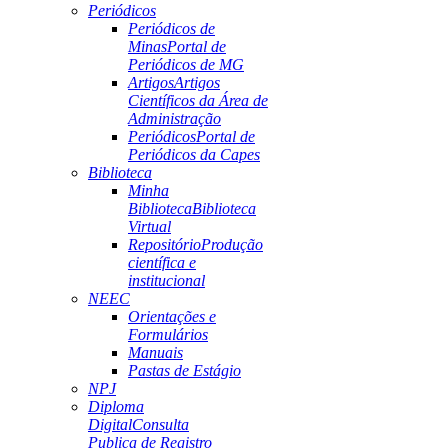
Periódicos
Periódicos de
Minas
Portal de
Periódicos de MG
Artigos
Artigos
Científicos da Área de
Administração
Periódicos
Portal de
Periódicos da Capes
Biblioteca
Minha
Biblioteca
Biblioteca
Virtual
Repositório
Produção
científica e
institucional
NEEC
Orientações e
Formulários
Manuais
Pastas de Estágio
NPJ
Diploma
Digital
Consulta
Publica de Registro