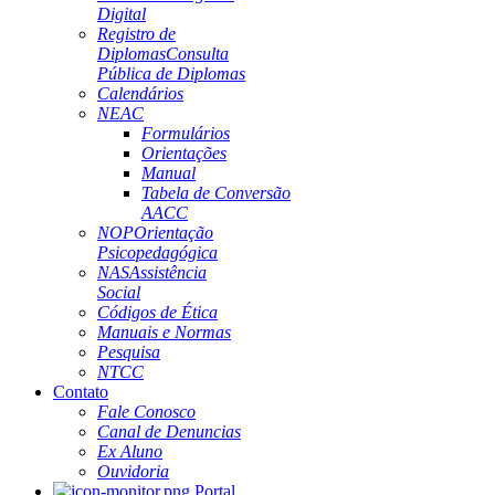
Digital
Registro de
Diplomas
Consulta
Pública de Diplomas
Calendários
NEAC
Formulários
Orientações
Manual
Tabela de Conversão
AACC
NOP
Orientação
Psicopedagógica
NAS
Assistência
Social
Códigos de Ética
Manuais e Normas
Pesquisa
NTCC
Contato
Fale Conosco
Canal de Denuncias
Ex Aluno
Ouvidoria
Portal