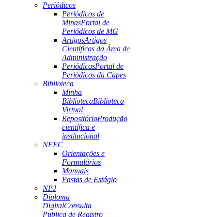
Periódicos
Periódicos de
Minas
Portal de
Periódicos de MG
Artigos
Artigos
Científicos da Área de
Administração
Periódicos
Portal de
Periódicos da Capes
Biblioteca
Minha
Biblioteca
Biblioteca
Virtual
Repositório
Produção
científica e
institucional
NEEC
Orientações e
Formulários
Manuais
Pastas de Estágio
NPJ
Diploma
Digital
Consulta
Publica de Registro