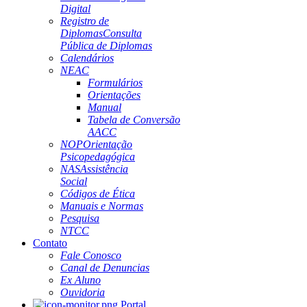
Digital
Registro de
Diplomas
Consulta
Pública de Diplomas
Calendários
NEAC
Formulários
Orientações
Manual
Tabela de Conversão
AACC
NOP
Orientação
Psicopedagógica
NAS
Assistência
Social
Códigos de Ética
Manuais e Normas
Pesquisa
NTCC
Contato
Fale Conosco
Canal de Denuncias
Ex Aluno
Ouvidoria
Portal