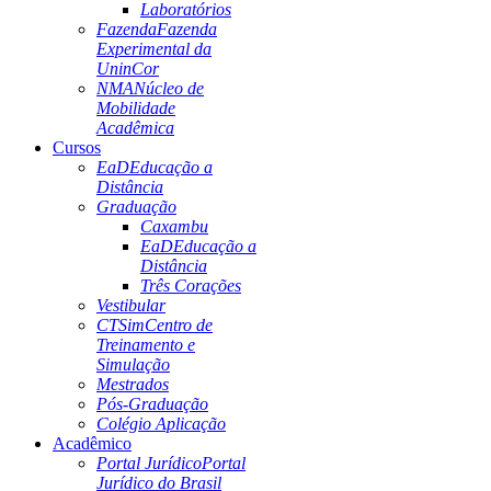
Laboratórios
Fazenda
Fazenda
Experimental da
UninCor
NMA
Núcleo de
Mobilidade
Acadêmica
Cursos
EaD
Educação a
Distância
Graduação
Caxambu
EaD
Educação a
Distância
Três Corações
Vestibular
CTSim
Centro de
Treinamento e
Simulação
Mestrados
Pós-Graduação
Colégio Aplicação
Acadêmico
Portal Jurídico
Portal
Jurídico do Brasil