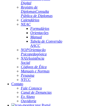
Digital
Registro de
Diplomas
Consulta
Pública de Diplomas
Calendários
NEAC
Formulários
Orientações
Manual
Tabela de Conversão
AACC
NOP
Orientação
Psicopedagógica
NAS
Assistência
Social
Códigos de Ética
Manuais e Normas
Pesquisa
NTCC
Contato
Fale Conosco
Canal de Denuncias
Ex Aluno
Ouvidoria
Portal