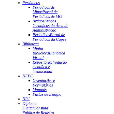
Periódicos
Periódicos de
Minas
Portal de
Periódicos de MG
Artigos
Artigos
Científicos da Área de
Administração
Periódicos
Portal de
Periódicos da Capes
Biblioteca
Minha
Biblioteca
Biblioteca
Virtual
Repositório
Produção
científica e
institucional
NEEC
Orientações e
Formulários
Manuais
Pastas de Estágio
NPJ
Diploma
Digital
Consulta
Publica de Registro