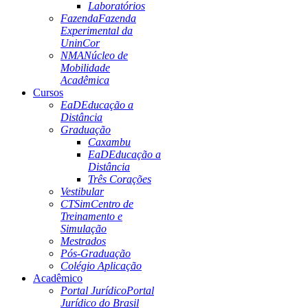
Laboratórios
Fazenda
Fazenda
Experimental da
UninCor
NMA
Núcleo de
Mobilidade
Acadêmica
Cursos
EaD
Educação a
Distância
Graduação
Caxambu
EaD
Educação a
Distância
Três Corações
Vestibular
CTSim
Centro de
Treinamento e
Simulação
Mestrados
Pós-Graduação
Colégio Aplicação
Acadêmico
Portal Jurídico
Portal
Jurídico do Brasil