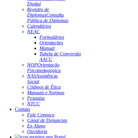
Digital
Registro de
Diplomas
Consulta
Pública de Diplomas
Calendários
NEAC
Formulários
Orientações
Manual
Tabela de Conversão
AACC
NOP
Orientação
Psicopedagógica
NAS
Assistência
Social
Códigos de Ética
Manuais e Normas
Pesquisa
NTCC
Contato
Fale Conosco
Canal de Denuncias
Ex Aluno
Ouvidoria
Portal