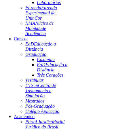
Laboratórios
Fazenda
Fazenda
Experimental da
UninCor
NMA
Núcleo de
Mobilidade
Acadêmica
Cursos
EaD
Educação a
Distância
Graduação
Caxambu
EaD
Educação a
Distância
Três Corações
Vestibular
CTSim
Centro de
Treinamento e
Simulação
Mestrados
Pós-Graduação
Colégio Aplicação
Acadêmico
Portal Jurídico
Portal
Jurídico do Brasil