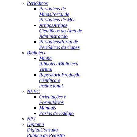
Periódicos
Periódicos de
Minas
Portal de
Periódicos de MG
Artigos
Artigos
Científicos da Área de
Administração
Periódicos
Portal de
Periódicos da Capes
Biblioteca
Minha
Biblioteca
Biblioteca
Virtual
Repositório
Produção
científica e
institucional
NEEC
Orientações e
Formulários
Manuais
Pastas de Estágio
NPJ
Diploma
Digital
Consulta
Publica de Registro