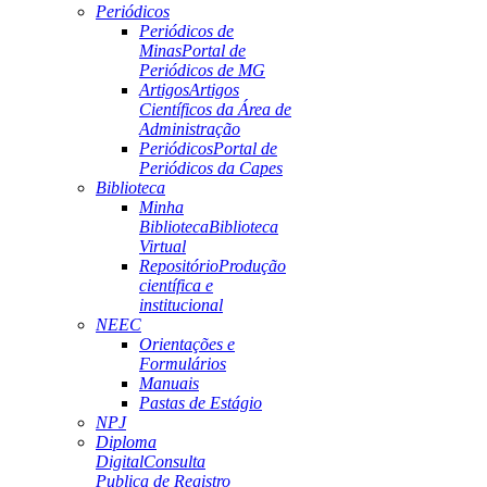
Periódicos
Periódicos de
Minas
Portal de
Periódicos de MG
Artigos
Artigos
Científicos da Área de
Administração
Periódicos
Portal de
Periódicos da Capes
Biblioteca
Minha
Biblioteca
Biblioteca
Virtual
Repositório
Produção
científica e
institucional
NEEC
Orientações e
Formulários
Manuais
Pastas de Estágio
NPJ
Diploma
Digital
Consulta
Publica de Registro