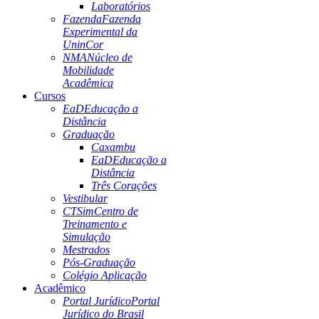
Laboratórios
Fazenda
Fazenda
Experimental da
UninCor
NMA
Núcleo de
Mobilidade
Acadêmica
Cursos
EaD
Educação a
Distância
Graduação
Caxambu
EaD
Educação a
Distância
Três Corações
Vestibular
CTSim
Centro de
Treinamento e
Simulação
Mestrados
Pós-Graduação
Colégio Aplicação
Acadêmico
Portal Jurídico
Portal
Jurídico do Brasil