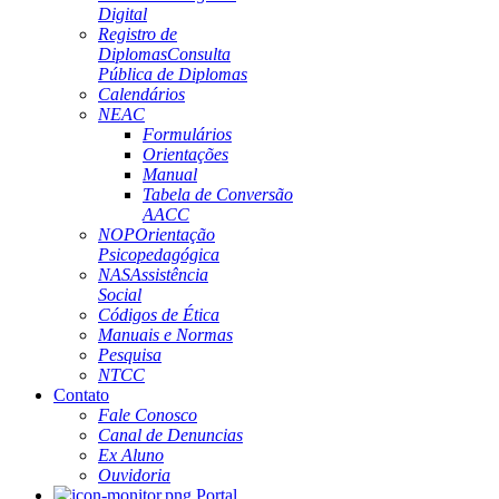
Digital
Registro de
Diplomas
Consulta
Pública de Diplomas
Calendários
NEAC
Formulários
Orientações
Manual
Tabela de Conversão
AACC
NOP
Orientação
Psicopedagógica
NAS
Assistência
Social
Códigos de Ética
Manuais e Normas
Pesquisa
NTCC
Contato
Fale Conosco
Canal de Denuncias
Ex Aluno
Ouvidoria
Portal