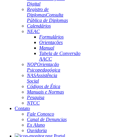
Digital
Registro de
Diplomas
Consulta
Pública de Diplomas
Calendários
NEAC
Formulários
Orientações
Manual
Tabela de Conversão
AACC
NOP
Orientação
Psicopedagógica
NAS
Assistência
Social
Códigos de Ética
Manuais e Normas
Pesquisa
NTCC
Contato
Fale Conosco
Canal de Denuncias
Ex Aluno
Ouvidoria
Portal