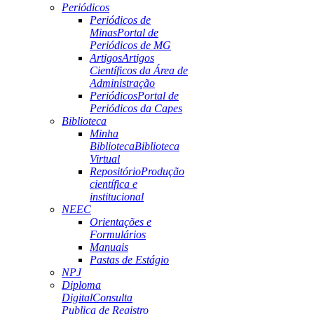
Periódicos
Periódicos de
Minas
Portal de
Periódicos de MG
Artigos
Artigos
Científicos da Área de
Administração
Periódicos
Portal de
Periódicos da Capes
Biblioteca
Minha
Biblioteca
Biblioteca
Virtual
Repositório
Produção
científica e
institucional
NEEC
Orientações e
Formulários
Manuais
Pastas de Estágio
NPJ
Diploma
Digital
Consulta
Publica de Registro