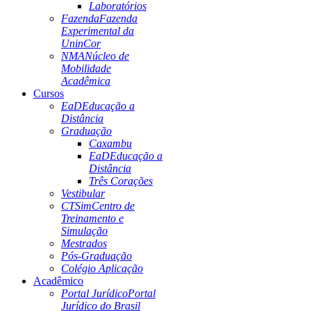
Laboratórios
Fazenda
Fazenda
Experimental da
UninCor
NMA
Núcleo de
Mobilidade
Acadêmica
Cursos
EaD
Educação a
Distância
Graduação
Caxambu
EaD
Educação a
Distância
Três Corações
Vestibular
CTSim
Centro de
Treinamento e
Simulação
Mestrados
Pós-Graduação
Colégio Aplicação
Acadêmico
Portal Jurídico
Portal
Jurídico do Brasil