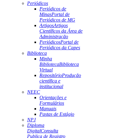
Periódicos
Periódicos de
Minas
Portal de
Periódicos de MG
Artigos
Artigos
Científicos da Área de
Administração
Periódicos
Portal de
Periódicos da Capes
Biblioteca
Minha
Biblioteca
Biblioteca
Virtual
Repositório
Produção
científica e
institucional
NEEC
Orientações e
Formulários
Manuais
Pastas de Estágio
NPJ
Diploma
Digital
Consulta
Publica de Registro