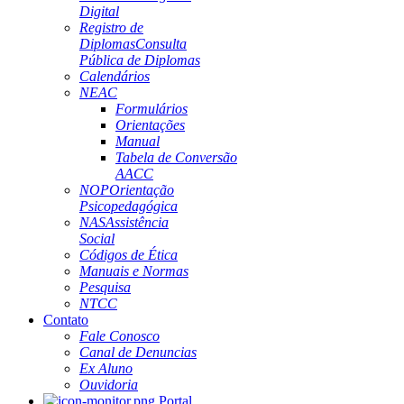
Digital
Registro de
Diplomas
Consulta
Pública de Diplomas
Calendários
NEAC
Formulários
Orientações
Manual
Tabela de Conversão
AACC
NOP
Orientação
Psicopedagógica
NAS
Assistência
Social
Códigos de Ética
Manuais e Normas
Pesquisa
NTCC
Contato
Fale Conosco
Canal de Denuncias
Ex Aluno
Ouvidoria
Portal