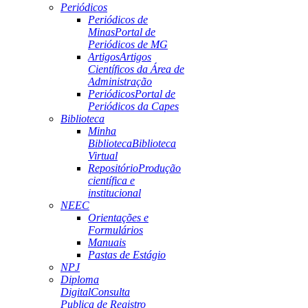
Periódicos
Periódicos de
Minas
Portal de
Periódicos de MG
Artigos
Artigos
Científicos da Área de
Administração
Periódicos
Portal de
Periódicos da Capes
Biblioteca
Minha
Biblioteca
Biblioteca
Virtual
Repositório
Produção
científica e
institucional
NEEC
Orientações e
Formulários
Manuais
Pastas de Estágio
NPJ
Diploma
Digital
Consulta
Publica de Registro