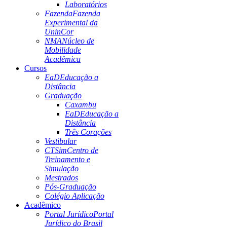
Laboratórios
Fazenda
Fazenda
Experimental da
UninCor
NMA
Núcleo de
Mobilidade
Acadêmica
Cursos
EaD
Educação a
Distância
Graduação
Caxambu
EaD
Educação a
Distância
Três Corações
Vestibular
CTSim
Centro de
Treinamento e
Simulação
Mestrados
Pós-Graduação
Colégio Aplicação
Acadêmico
Portal Jurídico
Portal
Jurídico do Brasil