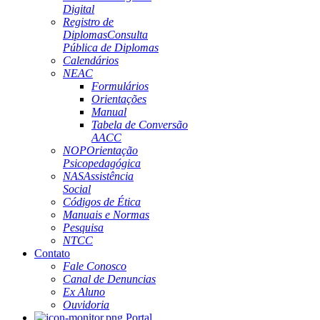
Digital
Registro de
Diplomas
Consulta
Pública de Diplomas
Calendários
NEAC
Formulários
Orientações
Manual
Tabela de Conversão
AACC
NOP
Orientação
Psicopedagógica
NAS
Assistência
Social
Códigos de Ética
Manuais e Normas
Pesquisa
NTCC
Contato
Fale Conosco
Canal de Denuncias
Ex Aluno
Ouvidoria
Portal