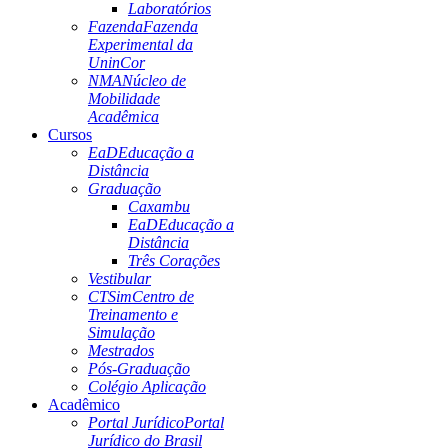
Laboratórios
Fazenda
Fazenda
Experimental da
UninCor
NMA
Núcleo de
Mobilidade
Acadêmica
Cursos
EaD
Educação a
Distância
Graduação
Caxambu
EaD
Educação a
Distância
Três Corações
Vestibular
CTSim
Centro de
Treinamento e
Simulação
Mestrados
Pós-Graduação
Colégio Aplicação
Acadêmico
Portal Jurídico
Portal
Jurídico do Brasil