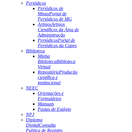
Periódicos
Periódicos de
Minas
Portal de
Periódicos de MG
Artigos
Artigos
Científicos da Área de
Administração
Periódicos
Portal de
Periódicos da Capes
Biblioteca
Minha
Biblioteca
Biblioteca
Virtual
Repositório
Produção
científica e
institucional
NEEC
Orientações e
Formulários
Manuais
Pastas de Estágio
NPJ
Diploma
Digital
Consulta
Publica de Registro