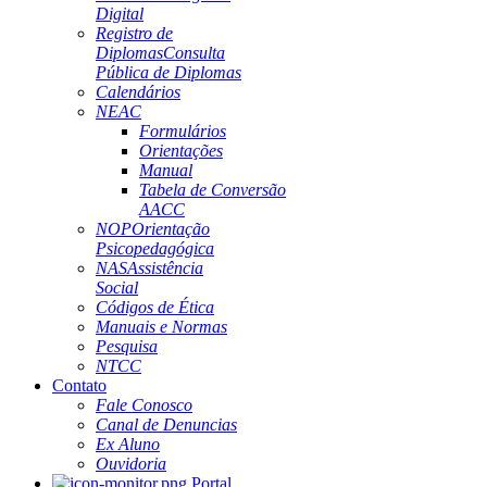
Digital
Registro de
Diplomas
Consulta
Pública de Diplomas
Calendários
NEAC
Formulários
Orientações
Manual
Tabela de Conversão
AACC
NOP
Orientação
Psicopedagógica
NAS
Assistência
Social
Códigos de Ética
Manuais e Normas
Pesquisa
NTCC
Contato
Fale Conosco
Canal de Denuncias
Ex Aluno
Ouvidoria
Portal