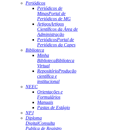
Periódicos
Periódicos de
Minas
Portal de
Periódicos de MG
Artigos
Artigos
Científicos da Área de
Administração
Periódicos
Portal de
Periódicos da Capes
Biblioteca
Minha
Biblioteca
Biblioteca
Virtual
Repositório
Produção
científica e
institucional
NEEC
Orientações e
Formulários
Manuais
Pastas de Estágio
NPJ
Diploma
Digital
Consulta
Publica de Registro