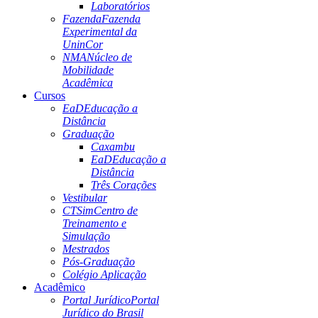
Laboratórios
Fazenda
Fazenda
Experimental da
UninCor
NMA
Núcleo de
Mobilidade
Acadêmica
Cursos
EaD
Educação a
Distância
Graduação
Caxambu
EaD
Educação a
Distância
Três Corações
Vestibular
CTSim
Centro de
Treinamento e
Simulação
Mestrados
Pós-Graduação
Colégio Aplicação
Acadêmico
Portal Jurídico
Portal
Jurídico do Brasil