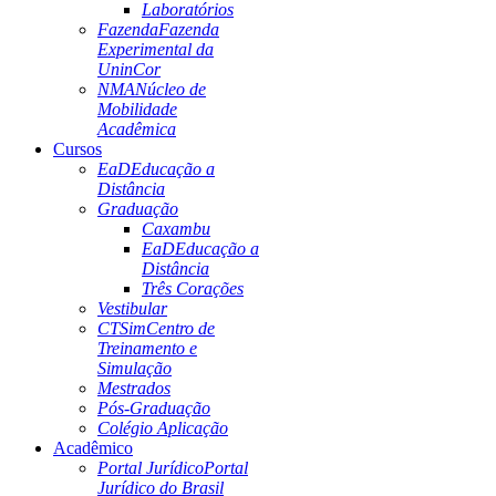
Laboratórios
Fazenda
Fazenda
Experimental da
UninCor
NMA
Núcleo de
Mobilidade
Acadêmica
Cursos
EaD
Educação a
Distância
Graduação
Caxambu
EaD
Educação a
Distância
Três Corações
Vestibular
CTSim
Centro de
Treinamento e
Simulação
Mestrados
Pós-Graduação
Colégio Aplicação
Acadêmico
Portal Jurídico
Portal
Jurídico do Brasil