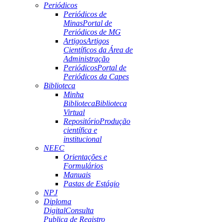
Periódicos
Periódicos de
Minas
Portal de
Periódicos de MG
Artigos
Artigos
Científicos da Área de
Administração
Periódicos
Portal de
Periódicos da Capes
Biblioteca
Minha
Biblioteca
Biblioteca
Virtual
Repositório
Produção
científica e
institucional
NEEC
Orientações e
Formulários
Manuais
Pastas de Estágio
NPJ
Diploma
Digital
Consulta
Publica de Registro