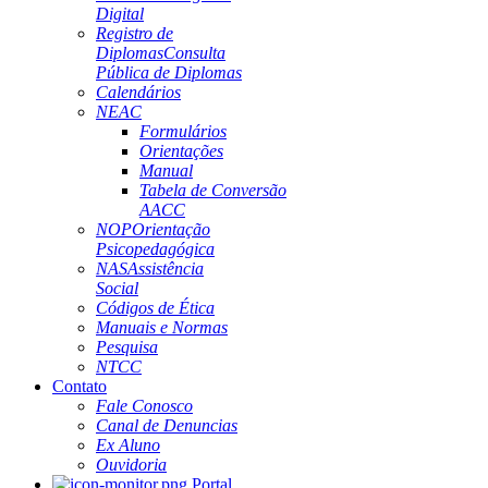
Digital
Registro de
Diplomas
Consulta
Pública de Diplomas
Calendários
NEAC
Formulários
Orientações
Manual
Tabela de Conversão
AACC
NOP
Orientação
Psicopedagógica
NAS
Assistência
Social
Códigos de Ética
Manuais e Normas
Pesquisa
NTCC
Contato
Fale Conosco
Canal de Denuncias
Ex Aluno
Ouvidoria
Portal