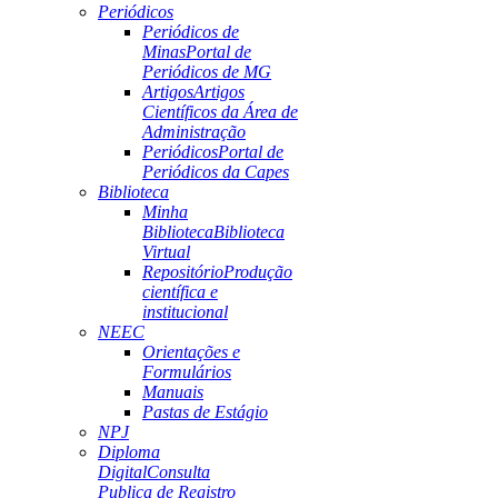
Periódicos
Periódicos de
Minas
Portal de
Periódicos de MG
Artigos
Artigos
Científicos da Área de
Administração
Periódicos
Portal de
Periódicos da Capes
Biblioteca
Minha
Biblioteca
Biblioteca
Virtual
Repositório
Produção
científica e
institucional
NEEC
Orientações e
Formulários
Manuais
Pastas de Estágio
NPJ
Diploma
Digital
Consulta
Publica de Registro