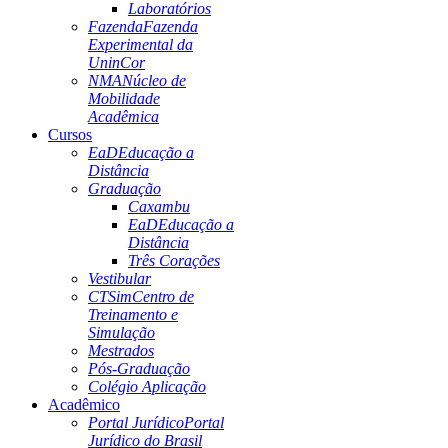
Laboratórios
Fazenda
Fazenda
Experimental da
UninCor
NMA
Núcleo de
Mobilidade
Acadêmica
Cursos
EaD
Educação a
Distância
Graduação
Caxambu
EaD
Educação a
Distância
Três Corações
Vestibular
CTSim
Centro de
Treinamento e
Simulação
Mestrados
Pós-Graduação
Colégio Aplicação
Acadêmico
Portal Jurídico
Portal
Jurídico do Brasil