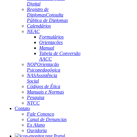
Digital
Registro de
Diplomas
Consulta
Pública de Diplomas
Calendários
NEAC
Formulários
Orientações
Manual
Tabela de Conversão
AACC
NOP
Orientação
Psicopedagógica
NAS
Assistência
Social
Códigos de Ética
Manuais e Normas
Pesquisa
NTCC
Contato
Fale Conosco
Canal de Denuncias
Ex Aluno
Ouvidoria
Portal