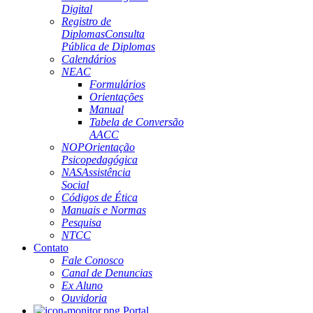
Digital
Registro de
Diplomas
Consulta
Pública de Diplomas
Calendários
NEAC
Formulários
Orientações
Manual
Tabela de Conversão
AACC
NOP
Orientação
Psicopedagógica
NAS
Assistência
Social
Códigos de Ética
Manuais e Normas
Pesquisa
NTCC
Contato
Fale Conosco
Canal de Denuncias
Ex Aluno
Ouvidoria
Portal