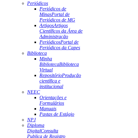
Periódicos
Periódicos de
Minas
Portal de
Periódicos de MG
Artigos
Artigos
Científicos da Área de
Administração
Periódicos
Portal de
Periódicos da Capes
Biblioteca
Minha
Biblioteca
Biblioteca
Virtual
Repositório
Produção
científica e
institucional
NEEC
Orientações e
Formulários
Manuais
Pastas de Estágio
NPJ
Diploma
Digital
Consulta
Publica de Registro