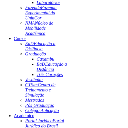
Laboratórios
Fazenda
Fazenda
Experimental da
UninCor
NMA
Núcleo de
Mobilidade
Acadêmica
Cursos
EaD
Educação a
Distância
Graduação
Caxambu
EaD
Educação a
Distância
Três Corações
Vestibular
CTSim
Centro de
Treinamento e
Simulação
Mestrados
Pós-Graduação
Colégio Aplicação
Acadêmico
Portal Jurídico
Portal
Jurídico do Brasil