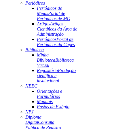
Periódicos
Periódicos de
Minas
Portal de
Periódicos de MG
Artigos
Artigos
Científicos da Área de
Administração
Periódicos
Portal de
Periódicos da Capes
Biblioteca
Minha
Biblioteca
Biblioteca
Virtual
Repositório
Produção
científica e
institucional
NEEC
Orientações e
Formulários
Manuais
Pastas de Estágio
NPJ
Diploma
Digital
Consulta
Publica de Registro