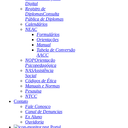
Digital
Registro de
Diplomas
Consulta
Pública de Diplomas
Calendários
NEAC
Formulários
Orientações
Manual
Tabela de Conversão
AACC
NOP
Orientação
Psicopedagógica
NAS
Assistência
Social
Códigos de Ética
Manuais e Normas
Pesquisa
NTCC
Contato
Fale Conosco
Canal de Denuncias
Ex Aluno
Ouvidoria
Portal