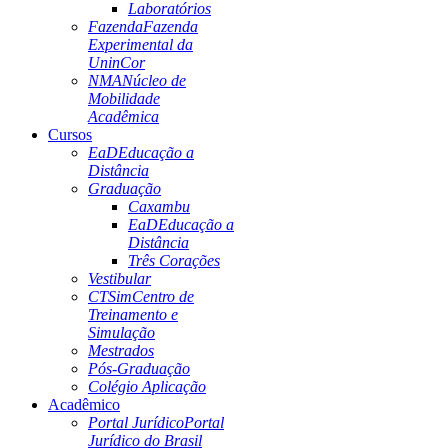
Laboratórios
Fazenda
Fazenda
Experimental da
UninCor
NMA
Núcleo de
Mobilidade
Acadêmica
Cursos
EaD
Educação a
Distância
Graduação
Caxambu
EaD
Educação a
Distância
Três Corações
Vestibular
CTSim
Centro de
Treinamento e
Simulação
Mestrados
Pós-Graduação
Colégio Aplicação
Acadêmico
Portal Jurídico
Portal
Jurídico do Brasil