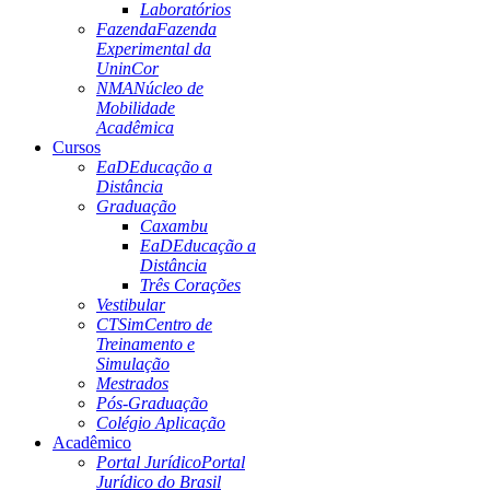
Laboratórios
Fazenda
Fazenda
Experimental da
UninCor
NMA
Núcleo de
Mobilidade
Acadêmica
Cursos
EaD
Educação a
Distância
Graduação
Caxambu
EaD
Educação a
Distância
Três Corações
Vestibular
CTSim
Centro de
Treinamento e
Simulação
Mestrados
Pós-Graduação
Colégio Aplicação
Acadêmico
Portal Jurídico
Portal
Jurídico do Brasil