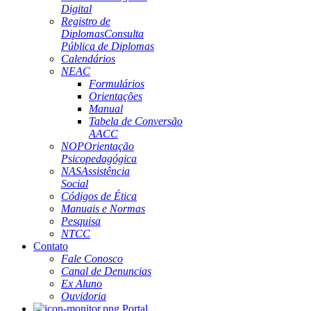
Digital
Registro de
Diplomas
Consulta
Pública de Diplomas
Calendários
NEAC
Formulários
Orientações
Manual
Tabela de Conversão
AACC
NOP
Orientação
Psicopedagógica
NAS
Assistência
Social
Códigos de Ética
Manuais e Normas
Pesquisa
NTCC
Contato
Fale Conosco
Canal de Denuncias
Ex Aluno
Ouvidoria
Portal