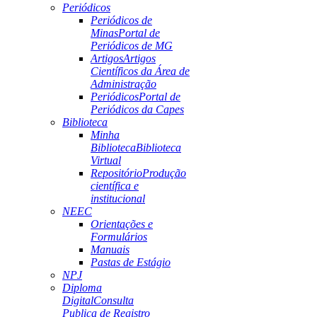
Periódicos
Periódicos de
Minas
Portal de
Periódicos de MG
Artigos
Artigos
Científicos da Área de
Administração
Periódicos
Portal de
Periódicos da Capes
Biblioteca
Minha
Biblioteca
Biblioteca
Virtual
Repositório
Produção
científica e
institucional
NEEC
Orientações e
Formulários
Manuais
Pastas de Estágio
NPJ
Diploma
Digital
Consulta
Publica de Registro