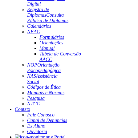
Digital
Registro de
Diplomas
Consulta
Pública de Diplomas
Calendários
NEAC
Formulários
Orientações
Manual
Tabela de Conversão
AACC
NOP
Orientação
Psicopedagógica
NAS
Assistência
Social
Códigos de Ética
Manuais e Normas
Pesquisa
NTCC
Contato
Fale Conosco
Canal de Denuncias
Ex Aluno
Ouvidoria
Portal