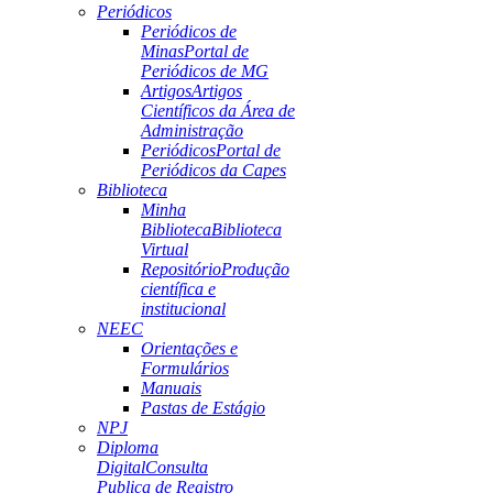
Periódicos
Periódicos de
Minas
Portal de
Periódicos de MG
Artigos
Artigos
Científicos da Área de
Administração
Periódicos
Portal de
Periódicos da Capes
Biblioteca
Minha
Biblioteca
Biblioteca
Virtual
Repositório
Produção
científica e
institucional
NEEC
Orientações e
Formulários
Manuais
Pastas de Estágio
NPJ
Diploma
Digital
Consulta
Publica de Registro