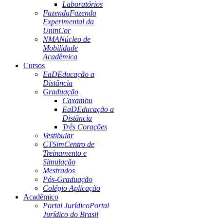
Laboratórios
Fazenda
Fazenda
Experimental da
UninCor
NMA
Núcleo de
Mobilidade
Acadêmica
Cursos
EaD
Educação a
Distância
Graduação
Caxambu
EaD
Educação a
Distância
Três Corações
Vestibular
CTSim
Centro de
Treinamento e
Simulação
Mestrados
Pós-Graduação
Colégio Aplicação
Acadêmico
Portal Jurídico
Portal
Jurídico do Brasil