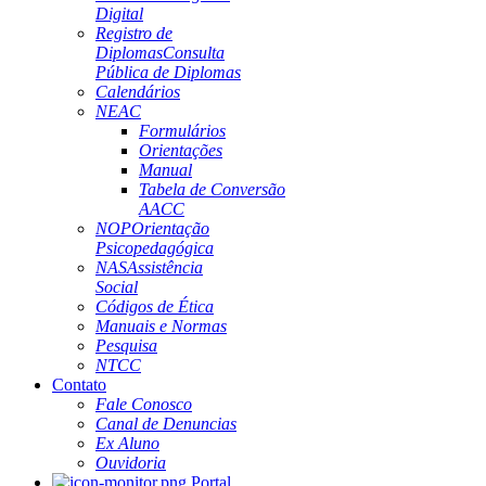
Digital
Registro de
Diplomas
Consulta
Pública de Diplomas
Calendários
NEAC
Formulários
Orientações
Manual
Tabela de Conversão
AACC
NOP
Orientação
Psicopedagógica
NAS
Assistência
Social
Códigos de Ética
Manuais e Normas
Pesquisa
NTCC
Contato
Fale Conosco
Canal de Denuncias
Ex Aluno
Ouvidoria
Portal