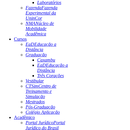
Laboratórios
Fazenda
Fazenda
Experimental da
UninCor
NMA
Núcleo de
Mobilidade
Acadêmica
Cursos
EaD
Educação a
Distância
Graduação
Caxambu
EaD
Educação a
Distância
Três Corações
Vestibular
CTSim
Centro de
Treinamento e
Simulação
Mestrados
Pós-Graduação
Colégio Aplicação
Acadêmico
Portal Jurídico
Portal
Jurídico do Brasil