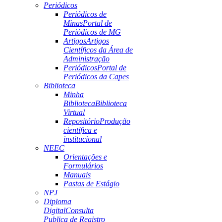
Periódicos
Periódicos de
Minas
Portal de
Periódicos de MG
Artigos
Artigos
Científicos da Área de
Administração
Periódicos
Portal de
Periódicos da Capes
Biblioteca
Minha
Biblioteca
Biblioteca
Virtual
Repositório
Produção
científica e
institucional
NEEC
Orientações e
Formulários
Manuais
Pastas de Estágio
NPJ
Diploma
Digital
Consulta
Publica de Registro