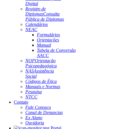
Digital
Registro de
Diplomas
Consulta
Pública de Diplomas
Calendários
NEAC
Formulários
Orientações
Manual
Tabela de Conversão
AACC
NOP
Orientação
Psicopedagógica
NAS
Assistência
Social
Códigos de Ética
Manuais e Normas
Pesquisa
NTCC
Contato
Fale Conosco
Canal de Denuncias
Ex Aluno
Ouvidoria
Portal