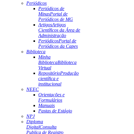
Periódicos
Periódicos de
Minas
Portal de
Periódicos de MG
Artigos
Artigos
Científicos da Área de
Administração
Periódicos
Portal de
Periódicos da Capes
Biblioteca
Minha
Biblioteca
Biblioteca
Virtual
Repositório
Produção
científica e
institucional
NEEC
Orientações e
Formulários
Manuais
Pastas de Estágio
NPJ
Diploma
Digital
Consulta
Publica de Registro