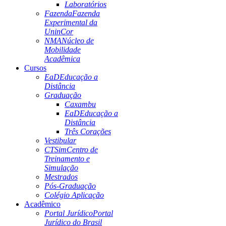
Laboratórios
Fazenda
Fazenda
Experimental da
UninCor
NMA
Núcleo de
Mobilidade
Acadêmica
Cursos
EaD
Educação a
Distância
Graduação
Caxambu
EaD
Educação a
Distância
Três Corações
Vestibular
CTSim
Centro de
Treinamento e
Simulação
Mestrados
Pós-Graduação
Colégio Aplicação
Acadêmico
Portal Jurídico
Portal
Jurídico do Brasil