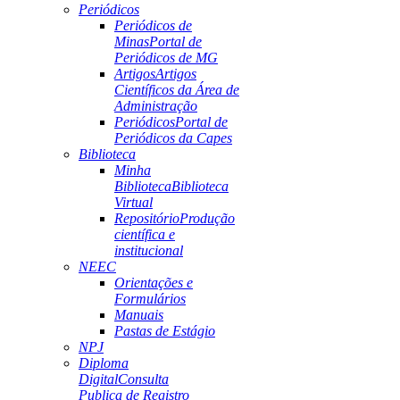
Periódicos
Periódicos de
Minas
Portal de
Periódicos de MG
Artigos
Artigos
Científicos da Área de
Administração
Periódicos
Portal de
Periódicos da Capes
Biblioteca
Minha
Biblioteca
Biblioteca
Virtual
Repositório
Produção
científica e
institucional
NEEC
Orientações e
Formulários
Manuais
Pastas de Estágio
NPJ
Diploma
Digital
Consulta
Publica de Registro