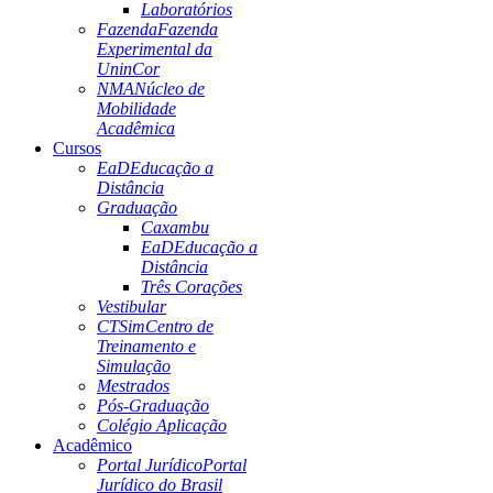
Laboratórios
Fazenda
Fazenda
Experimental da
UninCor
NMA
Núcleo de
Mobilidade
Acadêmica
Cursos
EaD
Educação a
Distância
Graduação
Caxambu
EaD
Educação a
Distância
Três Corações
Vestibular
CTSim
Centro de
Treinamento e
Simulação
Mestrados
Pós-Graduação
Colégio Aplicação
Acadêmico
Portal Jurídico
Portal
Jurídico do Brasil