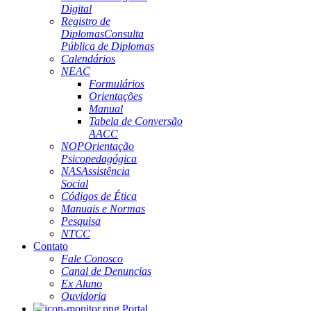
Digital
Registro de
Diplomas
Consulta
Pública de Diplomas
Calendários
NEAC
Formulários
Orientações
Manual
Tabela de Conversão
AACC
NOP
Orientação
Psicopedagógica
NAS
Assistência
Social
Códigos de Ética
Manuais e Normas
Pesquisa
NTCC
Contato
Fale Conosco
Canal de Denuncias
Ex Aluno
Ouvidoria
Portal