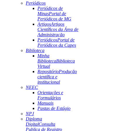
Periódicos
Periódicos de
Minas
Portal de
Periódicos de MG
Artigos
Artigos
Científicos da Área de
Administração
Periódicos
Portal de
Periódicos da Capes
Biblioteca
Minha
Biblioteca
Biblioteca
Virtual
Repositório
Produção
científica e
institucional
NEEC
Orientações e
Formulários
Manuais
Pastas de Estágio
NPJ
Diploma
Digital
Consulta
Publica de Registro