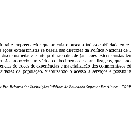
ltural e empreendedor que articula e busca a indissociabilidade entre
ções extensionistas se baseia nas diretrizes da Política Nacional de E
erdisciplinariedade e Interprofissionalidade (as ações extensionistas 
xtensão proporcionam vários conhecimentos e aprendizagens, que pode
ncias de trocas de experiências e materialização dos compromissos éti
ecessidades da população, viabilizando o acesso a serviços e po
-Reitores das Instituições Públicas de Educação Superior Brasileiras –FOR