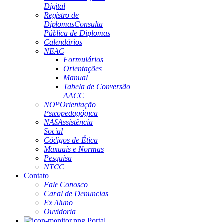
Digital
Registro de
Diplomas
Consulta
Pública de Diplomas
Calendários
NEAC
Formulários
Orientações
Manual
Tabela de Conversão
AACC
NOP
Orientação
Psicopedagógica
NAS
Assistência
Social
Códigos de Ética
Manuais e Normas
Pesquisa
NTCC
Contato
Fale Conosco
Canal de Denuncias
Ex Aluno
Ouvidoria
Portal