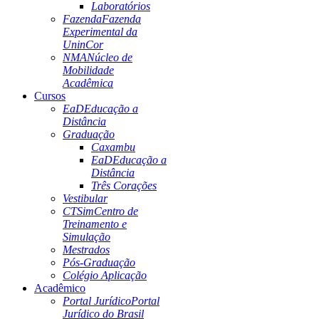
Laboratórios
Fazenda
Fazenda
Experimental da
UninCor
NMA
Núcleo de
Mobilidade
Acadêmica
Cursos
EaD
Educação a
Distância
Graduação
Caxambu
EaD
Educação a
Distância
Três Corações
Vestibular
CTSim
Centro de
Treinamento e
Simulação
Mestrados
Pós-Graduação
Colégio Aplicação
Acadêmico
Portal Jurídico
Portal
Jurídico do Brasil