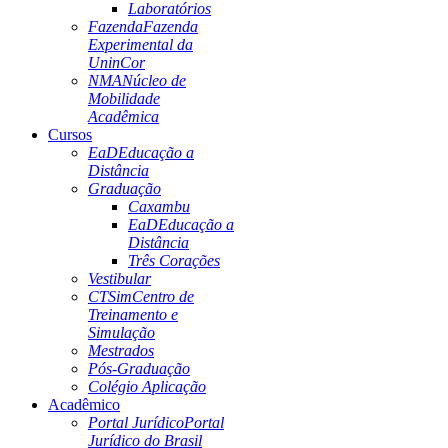
Laboratórios
Fazenda
Fazenda
Experimental da
UninCor
NMA
Núcleo de
Mobilidade
Acadêmica
Cursos
EaD
Educação a
Distância
Graduação
Caxambu
EaD
Educação a
Distância
Três Corações
Vestibular
CTSim
Centro de
Treinamento e
Simulação
Mestrados
Pós-Graduação
Colégio Aplicação
Acadêmico
Portal Jurídico
Portal
Jurídico do Brasil