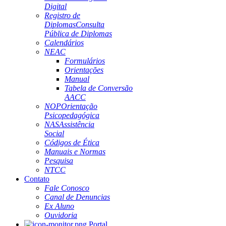
Digital
Registro de
Diplomas
Consulta
Pública de Diplomas
Calendários
NEAC
Formulários
Orientações
Manual
Tabela de Conversão
AACC
NOP
Orientação
Psicopedagógica
NAS
Assistência
Social
Códigos de Ética
Manuais e Normas
Pesquisa
NTCC
Contato
Fale Conosco
Canal de Denuncias
Ex Aluno
Ouvidoria
Portal