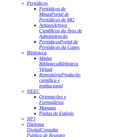
Periódicos
Periódicos de
Minas
Portal de
Periódicos de MG
Artigos
Artigos
Científicos da Área de
Administração
Periódicos
Portal de
Periódicos da Capes
Biblioteca
Minha
Biblioteca
Biblioteca
Virtual
Repositório
Produção
científica e
institucional
NEEC
Orientações e
Formulários
Manuais
Pastas de Estágio
NPJ
Diploma
Digital
Consulta
Publica de Registro