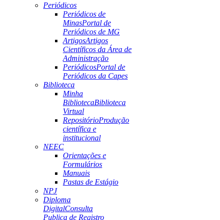
Periódicos
Periódicos de
Minas
Portal de
Periódicos de MG
Artigos
Artigos
Científicos da Área de
Administração
Periódicos
Portal de
Periódicos da Capes
Biblioteca
Minha
Biblioteca
Biblioteca
Virtual
Repositório
Produção
científica e
institucional
NEEC
Orientações e
Formulários
Manuais
Pastas de Estágio
NPJ
Diploma
Digital
Consulta
Publica de Registro