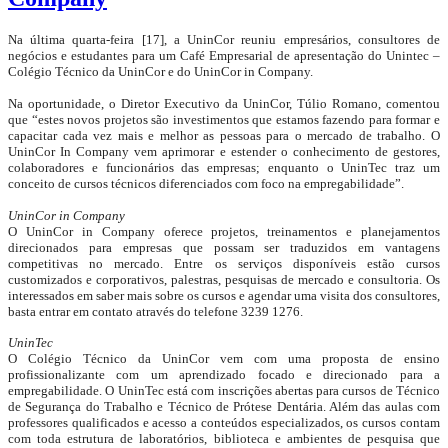
Na última quarta-feira [17], a UninCor reuniu empresários, consultores de
negócios e estudantes para um Café Empresarial de apresentação do Unintec –
Colégio Técnico da UninCor e do UninCor in Company.
Na oportunidade, o Diretor Executivo da UninCor, Túlio Romano, comentou
que “estes novos projetos são investimentos que estamos fazendo para formar e
capacitar cada vez mais e melhor as pessoas para o mercado de trabalho. O
UninCor In Company vem aprimorar e estender o conhecimento de gestores,
colaboradores e funcionários das empresas; enquanto o UninTec traz um
conceito de cursos técnicos diferenciados com foco na empregabilidade”.
UninCor in Company
O UninCor in Company oferece projetos, treinamentos e planejamentos
direcionados para empresas que possam ser traduzidos em vantagens
competitivas no mercado. Entre os serviços disponíveis estão cursos
customizados e corporativos, palestras, pesquisas de mercado e consultoria. Os
interessados em saber mais sobre os cursos e agendar uma visita dos consultores,
basta entrar em contato através do telefone 3239 1276.
UninTec
O Colégio Técnico da UninCor vem com uma proposta de ensino
profissionalizante com um aprendizado focado e direcionado para a
empregabilidade. O UninTec está com inscrições abertas para cursos de Técnico
de Segurança do Trabalho e Técnico de Prótese Dentária. Além das aulas com
professores qualificados e acesso a conteúdos especializados, os cursos contam
com toda estrutura de laboratórios, biblioteca e ambientes de pesquisa que