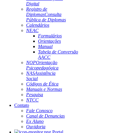
Digital
Registro de
Diplomas
Consulta
Pública de Diplomas
Calendários
NEAC
Formulários
Orientações
Manual
Tabela de Conversão
AACC
NOP
Orientação
Psicopedagógica
NAS
Assistência
Social
Códigos de Ética
Manuais e Normas
Pesquisa
NTCC
Contato
Fale Conosco
Canal de Denuncias
Ex Aluno
Ouvidoria
Portal