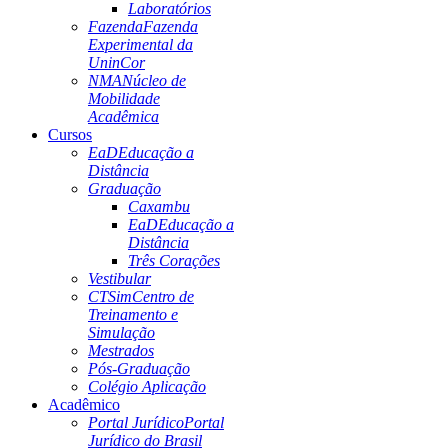
Laboratórios
Fazenda
Fazenda
Experimental da
UninCor
NMA
Núcleo de
Mobilidade
Acadêmica
Cursos
EaD
Educação a
Distância
Graduação
Caxambu
EaD
Educação a
Distância
Três Corações
Vestibular
CTSim
Centro de
Treinamento e
Simulação
Mestrados
Pós-Graduação
Colégio Aplicação
Acadêmico
Portal Jurídico
Portal
Jurídico do Brasil